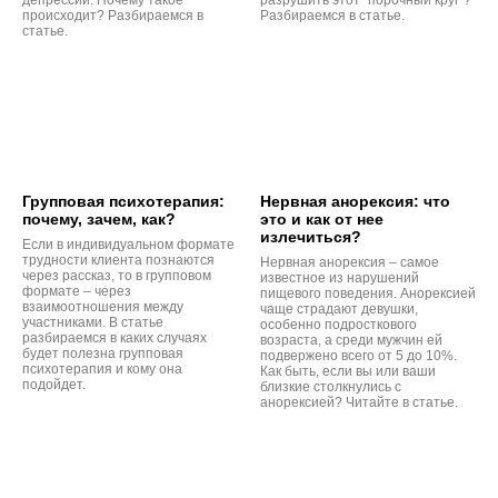
происходит? Разбираемся в
Разбираемся в статье.
статье.
Групповая психотерапия:
Нервная анорексия: что
почему, зачем, как?
это и как от нее
излечиться?
Если в индивидуальном формате
трудности клиента познаются
Нервная анорексия – самое
через рассказ, то в групповом
известное из нарушений
формате – через
пищевого поведения. Анорексией
взаимоотношения между
чаще страдают девушки,
участниками. В статье
особенно подросткового
разбираемся в каких случаях
возраста, а среди мужчин ей
будет полезна групповая
подвержено всего от 5 до 10%.
психотерапия и кому она
Как быть, если вы или ваши
подойдет.
близкие столкнулись с
анорексией? Читайте в статье.