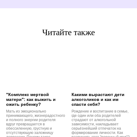
Читайте также
"Комплекс мертвой
Какими вырастают дети
матери": как выжить и
алкоголиков и как им
ожить ребенку?
спасти себя?
Мать из эмоционально
Рождение и воспитание в семье,
принимающего, жизнерадостного
где один или оба родителей
и полного энергии родителя
страдают от алкогольной
вдруг превращается в
зависимости, накладывает
обессиленную, грустную и
серьёзнейший отпечаток на
отсутствующую заложницу
формирование личности. Как
депрессии. Почему такое
разрушить этот "порочный круг"?