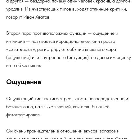
а другая — бездарна, почему один человек красив, а другой
уродлив. Из чувствующих типов выходят отличные критики,
говорит Иван Хватов.
Вторая пара противоположных функций — ощущение и
интуиция — называется иррациональной: они просто
«схватывают», регист­рируют события внешнего мира
(ощущение) или внутреннего (интуиция), не давая им оценку
и не объясняя их.
Ощущение
Ощущающий тип постигает реальность непосредственно и
безоценочно, на языке явлений, как если бы он её
фотографировал.
Он очень проницателен в отношении вкусов, запахов и
других стимулов и ощущений из окружающего мира. Среди