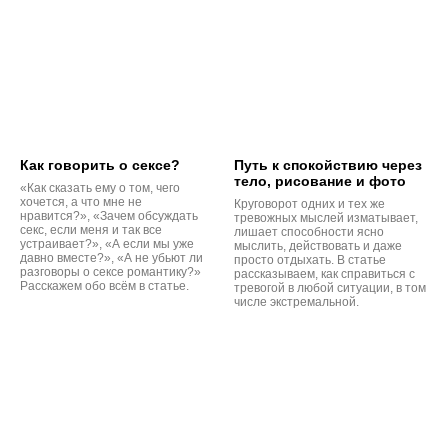
Как говорить о сексе?
Путь к спокойствию через
тело, рисование и фото
«Как сказать ему о том, чего
хочется, а что мне не
Круговорот одних и тех же
нравится?», «Зачем обсуждать
тревожных мыслей изматывает,
секс, если меня и так все
лишает способности ясно
устраивает?», «А если мы уже
мыслить, действовать и даже
давно вместе?», «А не убьют ли
просто отдыхать. В статье
разговоры о сексе романтику?»
рассказываем, как справиться с
Расскажем обо всём в статье.
тревогой в любой ситуации, в том
числе экстремальной.