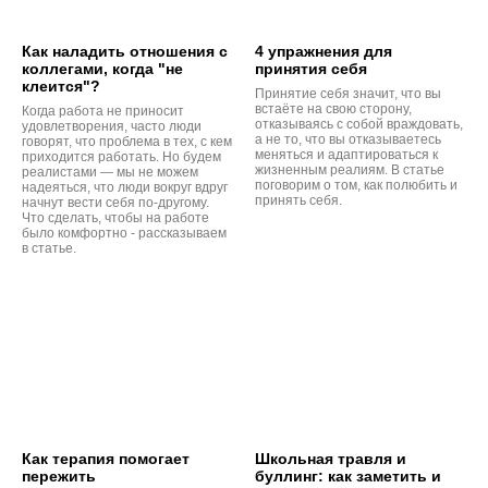
Как наладить отношения с
4 упражнения для
коллегами, когда "не
принятия себя
клеится"?
Принятие себя значит, что вы
встаёте на свою сторону,
Когда работа не приносит
отказываясь с собой враждовать,
удовлетворения, часто люди
а не то, что вы отказываетесь
говорят, что проблема в тех, с кем
меняться и адаптироваться к
приходится работать. Но будем
жизненным реалиям. В статье
реалистами — мы не можем
поговорим о том, как полюбить и
надеяться, что люди вокруг вдруг
принять себя.
начнут вести себя по-другому.
Что сделать, чтобы на работе
было комфортно - рассказываем
в статье.
Как терапия помогает
Школьная травля и
пережить
буллинг: как заметить и