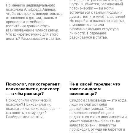
шутки, и, кажется, бесконечный
По мнению индивидуального
поток энергии — вы могли
психолога Альфреда Адлера,
встречаться с такими людьми и
чтобы выстроить доверительные
думать: вот кто живёт счастливо!
отношения с детьми, главным
Но порой это далеко не счастье,
принципом семейного
а маниакальная или
воспитания должно стать
гипоманиакальная структура
взаимоуважение членов семьи.
личности. Подробнее
Что конкретно нужно для этого
разбираемся в статье.
делать? Рассказываем в статье.
Психолог, психотерапевт,
Не в своей тарелке: что
психоаналитик, психиатр
такое синдром
— в чём разница?
самозванца?
Психолог или клинический
Синдром самозванца — это когда
психолог? Психоаналитик,
люди не считают себя
психиатр или психотерапевт —
достойными успеха. Такое
как понять, к кому идти?
положение вещей не даёт
Разбираемся в статье.
радоваться своим достижениям и
может значительно влиять на
качество жизни. Почему так
происходит, откуда он берется и