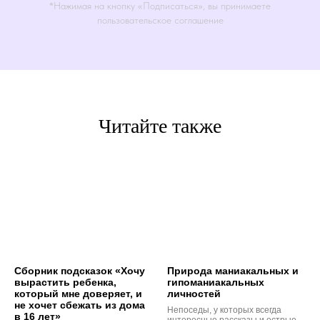
*Нажимая на кнопку «Подписаться», вы принимаете
пользовательское соглашение
Читайте также
Сборник подсказок «Хочу
Природа маниакальных и
вырастить ребенка,
гипоманиакальных
который мне доверяет, и
личностей
не хочет сбежать из дома
Непоседы, у которых всегда
в 16 лет»
интересные рассказы и острые