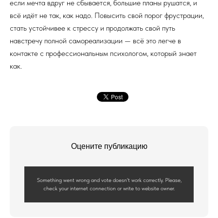
если мечта вдруг не сбывается, большие планы рушатся, и
всё идёт не так, как надо. Повысить свой порог фрустрации,
стать устойчивее к стрессу и продолжать свой путь
навстречу полной самореализации — всё это легче в
контакте с профессиональным психологом, который знает
как.
Оцените публикацию
Something went wrong and vote doesn't work correctly. Please,
check your internet connection or write to website owner.