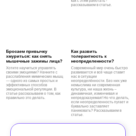
как с этим работать -
рассказываем в статье.
Бросаем привычку
Как развить
хмуриться: как снять
толерантность к
мышечные зажимы лица?
неопределенности?
Хотите научиться управлять
Современный мир очень быстро
своими эмоциями? Начните с
развивается и всё чаще ставит
расслабления мимических мышц
нас в ситуации
— одного из самых простых и
неопределённости. Без них уже
эффективных способов
немыслима ни современная
эмоциональной регуляции. В
культура, ни наша жизнь –
статье рассказываем о том, как
динамичная, изменчивая и
правильно это делать.
непредсказуемая! Но что делать,
если неопределенность пугает и
буквально заставляет
паниковать? Рассказываем в
статье.