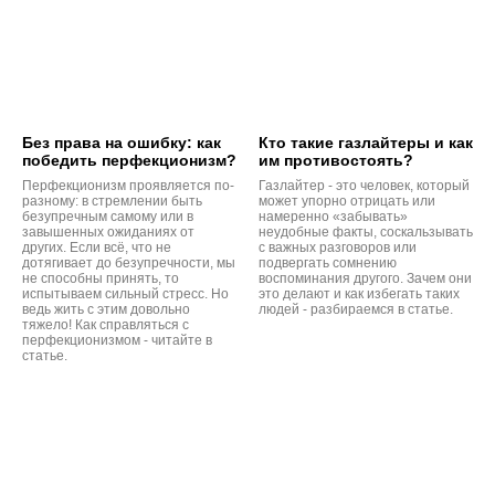
Без права на ошибку: как
Кто такие газлайтеры и как
победить перфекционизм?
им противостоять?
Перфекционизм проявляется по-
Газлайтер - это человек, который
разному: в стремлении быть
может упорно отрицать или
безупречным самому или в
намеренно «забывать»
завышенных ожиданиях от
неудобные факты, соскальзывать
других. Если всё, что не
с важных разговоров или
дотягивает до безупречности, мы
подвергать сомнению
не способны принять, то
воспоминания другого. Зачем они
испытываем сильный стресс. Но
это делают и как избегать таких
ведь жить с этим довольно
людей - разбираемся в статье.
тяжело! Как справляться с
перфекционизмом - читайте в
статье.