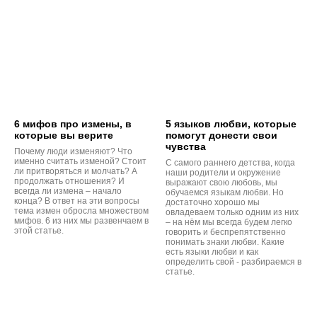
6 мифов про измены, в
5 языков любви, которые
которые вы верите
помогут донести свои
чувства
Почему люди изменяют? Что
именно считать изменой? Стоит
С самого раннего детства, когда
ли притворяться и молчать? А
наши родители и окружение
продолжать отношения? И
выражают свою любовь, мы
всегда ли измена – начало
обучаемся языкам любви. Но
конца? В ответ на эти вопросы
достаточно хорошо мы
тема измен обросла множеством
овладеваем только одним из них
мифов. 6 из них мы развенчаем в
– на нём мы всегда будем легко
этой статье.
говорить и беспрепятственно
понимать знаки любви. Какие
есть языки любви и как
определить свой - разбираемся в
статье.