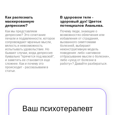
Как распознать
В здоровом теле -
маскированную
здоровый дух! Цветок
депрессию?
потенциалов Ананьева.
Как мы представляем
Почему люди, знающие о
депрессию? Это сочетание
возможностях облегчения или
печали и подавленности, которое
избавления от страдания,
сопровождают мрачные мысли,
вызванного симптомами
вялость и невозможность
болезней, выбирают
испытывать удовольствие. Но
неконструктивную модель
бывают случаи, когда депрессия
поведения: либо «активное
буквально "прячется под маской",
отбрасывание мысли о болезни»,
и заметить ее становится еще
либо «уход от болезни в
сложнее. Как и почему это
работу»? Давайте разбираться.
происходит - рассказываем в
статье.
Ваш психотерапевт