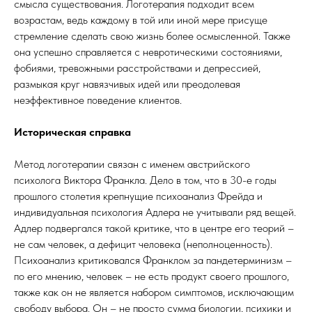
смысла существования. Логотерапия подходит всем
возрастам, ведь каждому в той или иной мере присуще
стремление сделать свою жизнь более осмысленной. Также
она успешно справляется с невротическими состояниями,
фобиями, тревожными расстройствами и депрессией,
размыкая круг навязчивых идей или преодолевая
неэффективное поведение клиентов.
Историческая справка
Метод логотерапии связан с именем австрийского
психолога Виктора Франкла. Дело в том, что в 30-е годы
прошлого столетия крепнущие психоанализ Фрейда и
индивидуальная психология Адлера не учитывали ряд вещей.
Адлер подвергался такой критике, что в центре его теорий –
не сам человек, а дефицит человека (неполноценность).
Психоанализ критиковался Франклом за пандетерминизм –
по его мнению, человек – не есть продукт своего прошлого,
также как он не является набором симптомов, исключающим
свободу выбора. Он – не просто сумма биологии, психики и