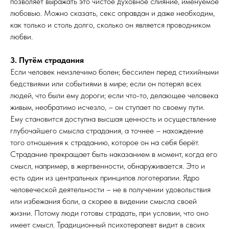
позволяет выражать это чистое духовное слияние, именуемое
любовью. Можно сказать, секс оправдан и даже необходим,
как только и столь долго, сколько он является проводником
любви.
3. Путём страдания
Если человек неизлечимо болен; бессилен перед стихийными
бедствиями или событиями в мире; если он потерял всех
людей, что были ему дороги; если что-то, делающее человека
живым, необратимо исчезло, – он ступает по своему пути.
Ему становится доступна высшая ценность и осуществление
глубочайшего смысла страдания, а точнее – нахождение
того отношения к страданию, которое он на себя берёт.
Страдание прекращает быть наказанием в момент, когда его
смысл, например, в жертвенности, обнаруживается. Это и
есть один из центральных принципов логотерапии. Ядро
человеческой деятельности – не в получении удовольствия
или избежания боли, а скорее в видении смысла своей
жизни. Потому люди готовы страдать, при условии, что оно
имеет смысл. Традиционный психотерапевт видит в своих