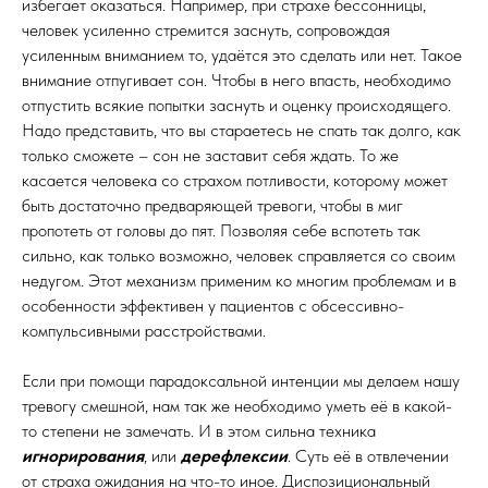
избегает оказаться. Например, при страхе бессонницы,
человек усиленно стремится заснуть, сопровождая
усиленным вниманием то, удаётся это сделать или нет. Такое
внимание отпугивает сон. Чтобы в него впасть, необходимо
отпустить всякие попытки заснуть и оценку происходящего.
Надо представить, что вы стараетесь не спать так долго, как
только сможете – сон не заставит себя ждать. То же
касается человека со страхом потливости, которому может
быть достаточно предваряющей тревоги, чтобы в миг
пропотеть от головы до пят. Позволяя себе вспотеть так
сильно, как только возможно, человек справляется со своим
недугом. Этот механизм применим ко многим проблемам и в
особенности эффективен у пациентов с обсессивно-
компульсивными расстройствами.
Если при помощи парадоксальной интенции мы делаем нашу
тревогу смешной, нам так же необходимо уметь её в какой-
то степени не замечать. И в этом сильна техника
игнорирования
, или
дерефлексии
. Суть её в отвлечении
от страха ожидания на что-то иное. Диспозициональный