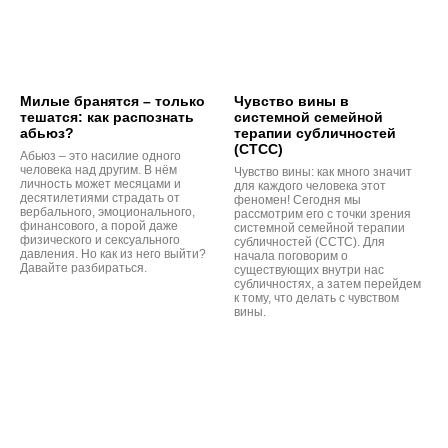
Милые бранятся – только
Чувство вины в
тешатся: как распознать
системной семейной
абьюз?
терапии субличностей
(СТСС)
Абьюз – это насилие одного
человека над другим. В нём
Чувство вины: как много значит
личность может месяцами и
для каждого человека этот
десятилетиями страдать от
феномен! Сегодня мы
вербального, эмоционального,
рассмотрим его с точки зрения
финансового, а порой даже
системной семейной терапии
физического и сексуального
субличностей (ССТС). Для
давления. Но как из него выйти?
начала поговорим о
Давайте разбираться.
существующих внутри нас
субличностях, а затем перейдем
к тому, что делать с чувством
вины.