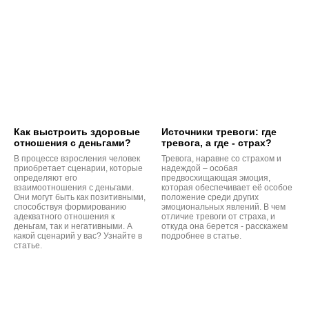
Как выстроить здоровые
Источники тревоги: где
отношения с деньгами?
тревога, а где - страх?
В процессе взросления человек
Тревога, наравне со страхом и
приобретает сценарии, которые
надеждой – особая
определяют его
предвосхищающая эмоция,
взаимоотношения с деньгами.
которая обеспечивает её особое
Они могут быть как позитивными,
положение среди других
способствуя формированию
эмоциональных явлений. В чем
адекватного отношения к
отличие тревоги от страха, и
деньгам, так и негативными. А
откуда она берется - расскажем
какой сценарий у вас? Узнайте в
подробнее в статье.
статье.