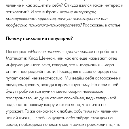
явление и как защитить себя? Откуда взялся такой интерес к
психологии? И что выбрать:
чтение литературы,
прослушивание подкастов, личную психотерапию или
профессию психолога-психотерапевта?
Расскажем в статье.
Почему психология популярна?
Поговорка
«Меньше знаешь – крепче спишь»
не работает.
Математик Клод Шеннон, или как его ещё называют, отец
информационного века, говорил, что информация – мера
снятия неопределённости. Последняя в свою очередь нас
пугает своей неизвестностью. Мы ведём себя осторожнее и
ощущаем тревогу, заходя в кромешную тьму. Но если в ней
будут пробиваться лучики света, озаряя неведомое
пространство, на душе станет спокойнее, ведь теперь всё
подвластно нашему взору и стало ясно, что ничто не
угрожает. То же относится к любым событиям или явлениям
нашей жизни, – чтобы ощущать себя твёрдо стоящим на
земле, необходимо понимать как и зачем происходит то, что