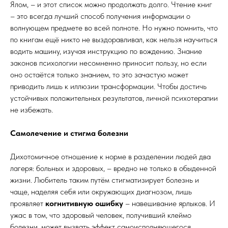
Ялом, – и этот список можно продолжать долго. Чтение книг
– это всегда лучший способ получения информации о
волнующем предмете во всей полноте. Но нужно помнить, что
по книгам ещё никто не выздоравливал, как нельзя научиться
водить машину, изучая инструкцию по вождению. Знание
законов психологии несомненно приносит пользу, но если
оно остаётся только знанием, то это зачастую может
приводить лишь к иллюзии трансформации. Чтобы достичь
устойчивых положительных результатов, личной психотерапии
не избежать.
Самолечение и стигма болезни
Дихотомичное отношение к норме в разделении людей два
лагеря: больных и здоровых, – вредно не только в обыденной
жизни. Любитель таким путём стигматизирует болезнь и
чаще, наделяя себя или окружающих диагнозом, лишь
проявляет
когнитивную ошибку
– навешивание ярлыков. И
ужас в том, что здоровый человек, получивший клеймо
болезни, может вызвать эффект самоисполняющегося