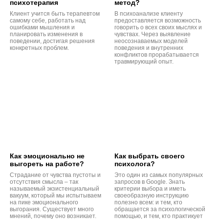
психотерапия
метод?
Клиент учится быть терапевтом
В психоанализе клиенту
самому себе, работать над
предоставляется возможность
ошибками мышления и
говорить о всех своих мыслях и
планировать изменения в
чувствах. Через выявление
поведении, достигая решения
неосознаваемых моделей
конкретных проблем.
поведения и внутренних
конфликтов прорабатывается
травмирующий опыт.
Как эмоционально не
Как выбрать своего
выгореть на работе?
психолога?
Страдание от чувства пустоты и
Это один из самых популярных
отсутствия смысла – так
запросов в Google. Знать
называемый экзистенциальный
критерии выбора и иметь
вакуум, который мы испытываем
своеобразную инструкцию
на пике эмоционального
полезно всем: и тем, кто
выгорания. Существует много
обращается за психологической
мнений, почему оно возникает.
помощью, и тем, кто практикует