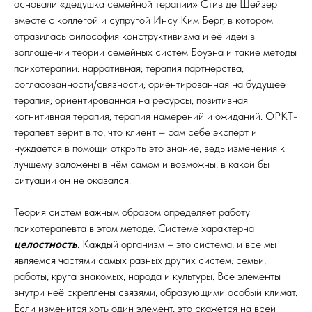
основали «дедушка семейной терапии» Стив де Шейзер
вместе с коллегой и супругой Инсу Ким Берг, в котором
отразилась философия конструктивизма и её идеи в
воплощении теории семейных систем Боуэна и такие методы
психотерапии: нарративная; терапия партнерства;
согласованности/связности; ориентированная на будущее
терапия; ориентированная на ресурсы; позитивная
когнитивная терапия; терапия намерений и ожиданий. ОРКТ-
терапевт верит в то, что клиент – сам себе эксперт и
нуждается в помощи открыть это знание, ведь изменения к
лучшему заложены в нём самом и возможны, в какой бы
ситуации он не оказался.
Теория систем важным образом определяет работу
психотерапевта в этом методе. Системе характерна
целостность
. Каждый организм – это система, и все мы
являемся частями самых разных других систем: семьи,
работы, круга знакомых, народа и культуры. Все элементы
внутри неё скреплены связями, образующими особый климат.
Если изменится хоть один элемент, это скажется на всей