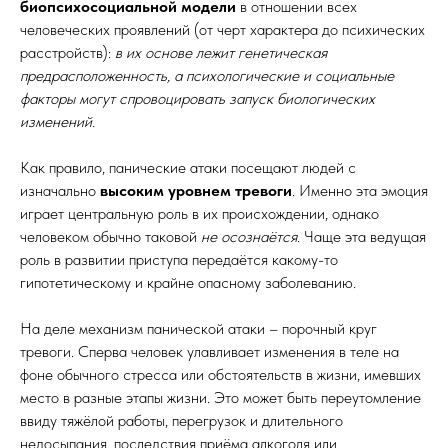
биопсихосоциальной модели
в отношении всех
человеческих проявлений (от черт характера до психических
расстройств):
в их основе лежит генетическая
предрасположенность, а психологические и социальные
факторы могут спровоцировать запуск биологических
изменений.
Как правило, панические атаки посещают людей с
изначально
высоким уровнем тревоги
. Именно эта эмоция
играет центральную роль в их происхождении, однако
человеком обычно таковой
не осознаётся
. Чаще эта ведущая
роль в развитии приступа передаётся какому-то
гипотетическому и крайне опасному заболеванию.
На деле механизм панической атаки – порочный круг
тревоги. Сперва человек улавливает изменения в теле на
фоне обычного стресса или обстоятельств в жизни, имевших
место в разные этапы жизни. Это может быть переутомление
ввиду тяжёлой работы, перегрузок и длительного
недосыпания, последствия приёма алкоголя или