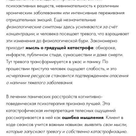
психоактивных веществ, невнимательность к различным
хроническим заболеваниям или интенсивные переживания
отрицательных эмоций. Ещё незначительные
физиологические симптомы здесь усиливаются
за счёт
концентрации
, и человека посещает тревога, что взращивает
эти изменения до физиологической бури. Закономерно
приходит
мысль о грядущей катастрофе
: обмороке,
инфаркте, публичном стыде, сумасшествии и даже смерти.
Тут тревога трансформируется в ужас и панику. По
прошествии приступа человек ощущает слабость, и это
исчерпание ресурсов становится подтверждением опасения
о наличии тяжелого заболевания.
В лечении панических расстройств когнитивно-
поведенческая психотерапия признана лучшей. Эта
катастрофическая интерпретация телесных ощущений
рассматривается в ней как
ошибка мышления
. Клиент в
ходе сеансов учится важным навыкам:
выявлять свои мысли,
которые запускают тревогу и собственно катастрофизацию
.