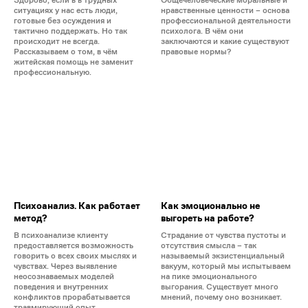
ситуациях у нас есть люди,
нравственные ценности – основа
готовые без осуждения и
профессиональной деятельности
тактично поддержать. Но так
психолога. В чём они
происходит не всегда.
заключаются и какие существуют
Рассказываем о том, в чём
правовые нормы?
житейская помощь не заменит
профессиональную.
Психоанализ. Как работает
Как эмоционально не
метод?
выгореть на работе?
В психоанализе клиенту
Страдание от чувства пустоты и
предоставляется возможность
отсутствия смысла – так
говорить о всех своих мыслях и
называемый экзистенциальный
чувствах. Через выявление
вакуум, который мы испытываем
неосознаваемых моделей
на пике эмоционального
поведения и внутренних
выгорания. Существует много
конфликтов прорабатывается
мнений, почему оно возникает.
травмирующий опыт.