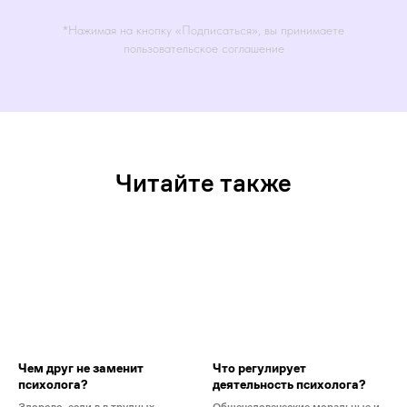
*Нажимая на кнопку «Подписаться», вы принимаете
пользовательское соглашение
Читайте также
Чем друг не заменит
Что регулирует
психолога?
деятельность психолога?
Здорово, если в в трудных
Общечеловеческие моральные и