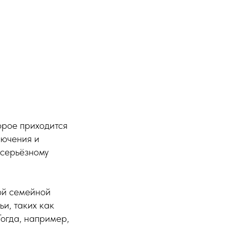
орое приходится
лючения и
 серьёзному
ной семейной
и, таких как
огда, например,