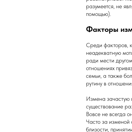
разумеется, не яв
помощью).
Факторы из
Среди факторов, к
неадекватную мот
ради мести другом
отношениях привяз
семьи, а также бо
рутину в отношени
Измена зачастую 
существование раз
Вовсе не всегда о
Часто за изменой 
близости, приняти