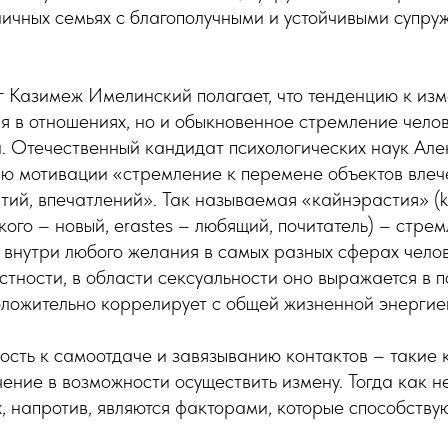
ичных семьях с благополучными и устойчивыми супру
 Казимеж Имелинский полагает, что тенденцию к изм
я в отношениях, но и обыкновенное стремление челов
й. Отечественный кандидат психологических наук Ал
ию мотивации «стремление к перемене объектов влеч
ятий, впечатлений». Так называемая «кайнэрастия» (k
кого – новый, erastes – любящий, почитатель) – стрем
 внутри любого желания в самых разных сферах чело
астности, в области сексуальности оно выражается в 
оложительно коррелирует с общей жизненной энергие
ость к самоотдаче и завязыванию контактов – такие 
ение в возможности осуществить измену. Тогда как н
х, напротив, являются факторами, которые способств