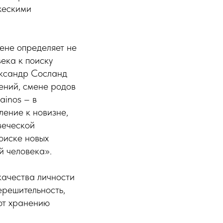
жескими
ене определяет не
ека к поиску
ександр Сосланд
ений, смене родов
ainos – в
ление к новизне,
веческой
поиске новых
й человека».
качества личности
ерешительность,
уют хранению