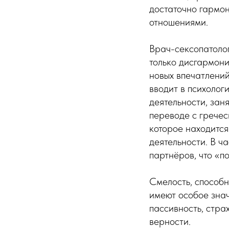
достаточно гармон
отношениями.
Врач-сексопатолог
только дисгармони
новых впечатлени
вводит в психолог
деятельности, зан
переводе с гречес
которое находится
деятельности. В ч
партнёров, что «п
Смелость, способн
имеют особое знач
пассивность, стра
верности.