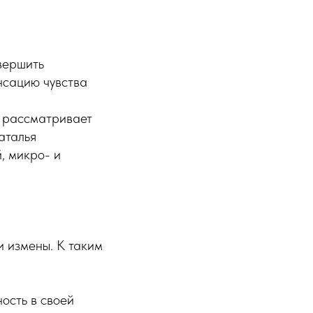
вершить
нсацию чувства
й рассматривает
аталья
, микро- и
 измены. К таким
ость в своей