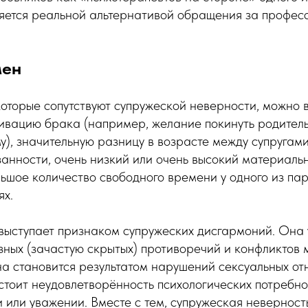
ляется реальной альтернативой обращения за профес
мен
оторые сопутствуют супружеской неверности, можно 
ивацию брака (например, желание покинуть родитель
у), значительную разницу в возрасте между супругами
анности, очень низкий или очень высокий материаль
льшое количество свободного времени у одного из пар
ях.
выступает признаком супружеских дисгармоний. Она 
ных (зачастую скрытых) противоречий и конфликтов 
на становится результатом нарушений сексуальных от
стоит неудовлетворённость психологических потребно
и или уважении. Вместе с тем, супружеская неверность