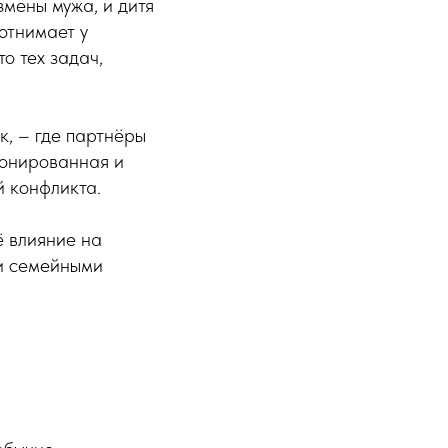
мены мужа, и дитя
отнимает у
о тех задач,
к, – где партнёры
ионированная и
й конфликта.
ё влияние на
ми семейными