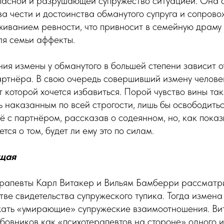
пасной и разрушающей супружество ситуацией. Она 
ва чести и достоинства обманутого супруга и сопрово
живанием ревности, что привносит в семейную драму
ля семьи аффекты.
ия измены у обманутого в большей степени зависит о
артнёра. В свою очередь совершивший измену челове
т которой хочется избавиться. Порой чувство вины та
ть наказанным по всей строгости, лишь бы освободитьс
ё с партнёром, рассказав о содеянном, но, как показ
тся о том, будет ли ему это по силам.
щая
рапевты Карл Витакер и Вильям Бамберри рассматр
тве свидетельства супружеского тупика. Тогда измен
жать «умирающие» супружеские взаимоотношения. Ви
овников как «психотерапевтов на стороне» одного из 