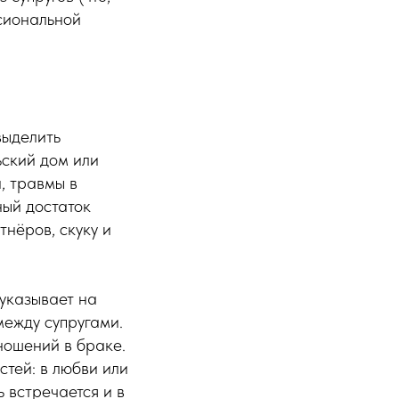
сиональной
выделить
ский дом или
, травмы в
ный достаток
тнёров, скуку и
указывает на
между супругами.
ношений в браке.
стей: в любви или
 встречается и в