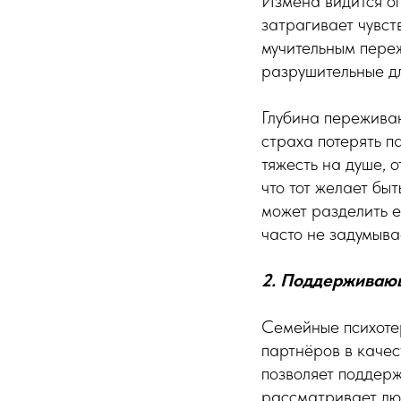
Измена видится о
затрагивает чувст
мучительным пере
разрушительные д
Глубина переживан
страха потерять п
тяжесть на душе, о
что тот желает бы
может разделить е
часто не задумывае
2. Поддерживаю
Семейные психоте
партнёров в качес
позволяет поддер
рассматривает люб