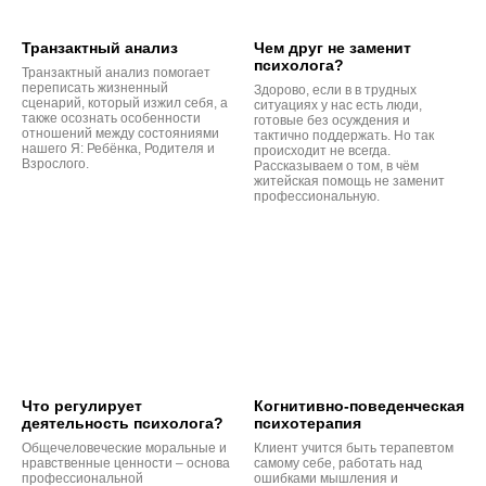
Транзактный анализ
Чем друг не заменит
психолога?
Транзактный анализ помогает
переписать жизненный
Здорово, если в в трудных
сценарий, который изжил себя, а
ситуациях у нас есть люди,
также осознать особенности
готовые без осуждения и
отношений между состояниями
тактично поддержать. Но так
нашего Я: Ребёнка, Родителя и
происходит не всегда.
Взрослого.
Рассказываем о том, в чём
житейская помощь не заменит
профессиональную.
Что регулирует
Когнитивно-поведенческая
деятельность психолога?
психотерапия
Общечеловеческие моральные и
Клиент учится быть терапевтом
нравственные ценности – основа
самому себе, работать над
профессиональной
ошибками мышления и