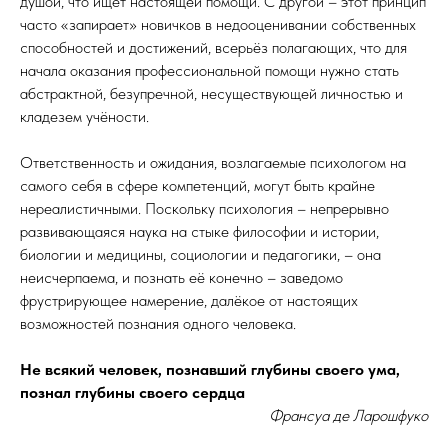
душой, что ищет настоящей помощи. С другой – этот принцип
часто «запирает» новичков в недооценивании собственных
способностей и достижений, всерьёз полагающих, что для
начала оказания профессиональной помощи нужно стать
абстрактной, безупречной, несуществующей личностью и
кладезем учёности.
Ответственность и ожидания, возлагаемые психологом на
самого себя в сфере компетенций, могут быть крайне
нереалистичными. Поскольку психология – непрерывно
развивающаяся наука на стыке философии и истории,
биологии и медицины, социологии и педагогики, – она
неисчерпаема, и познать её конечно – заведомо
фрустрирующее намерение, далёкое от настоящих
возможностей познания одного человека.
Не всякий человек, познавший глубины своего ума,
познал глубины своего сердца
Франсуа де Ларошфуко