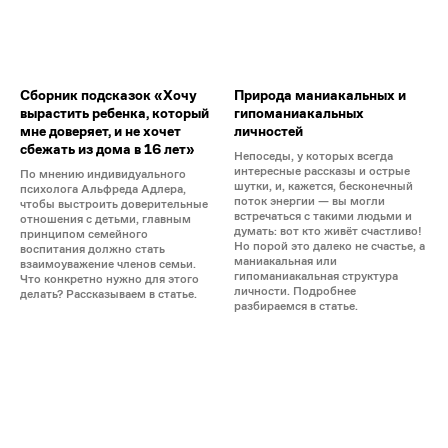
Сборник подсказок «Хочу
Природа маниакальных и
вырастить ребенка, который
гипоманиакальных
мне доверяет, и не хочет
личностей
сбежать из дома в 16 лет»
Непоседы, у которых всегда
интересные рассказы и острые
По мнению индивидуального
шутки, и, кажется, бесконечный
психолога Альфреда Адлера,
поток энергии — вы могли
чтобы выстроить доверительные
встречаться с такими людьми и
отношения с детьми, главным
думать: вот кто живёт счастливо!
принципом семейного
Но порой это далеко не счастье, а
воспитания должно стать
маниакальная или
взаимоуважение членов семьи.
гипоманиакальная структура
Что конкретно нужно для этого
личности. Подробнее
делать? Рассказываем в статье.
разбираемся в статье.