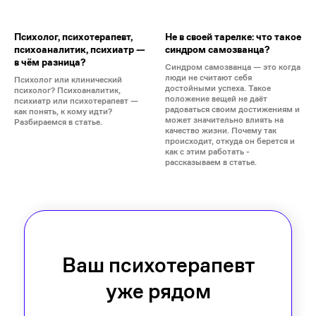
Психолог, психотерапевт,
Не в своей тарелке: что такое
психоаналитик, психиатр —
синдром самозванца?
в чём разница?
Синдром самозванца — это когда
люди не считают себя
Психолог или клинический
достойными успеха. Такое
психолог? Психоаналитик,
положение вещей не даёт
психиатр или психотерапевт —
радоваться своим достижениям и
как понять, к кому идти?
может значительно влиять на
Разбираемся в статье.
качество жизни. Почему так
происходит, откуда он берется и
как с этим работать -
рассказываем в статье.
Ваш психотерапевт
уже рядом