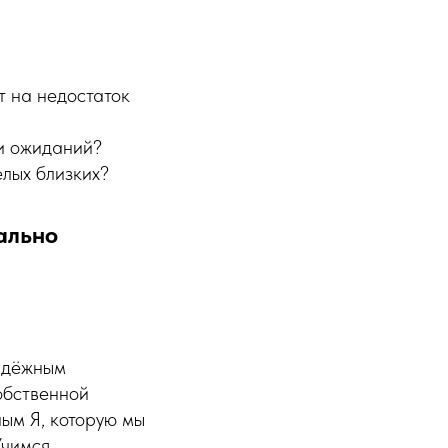
т на недостаток
 и ожиданий?
лых близких?
ально
надёжным
обственной
ным Я, которую мы
Учимся