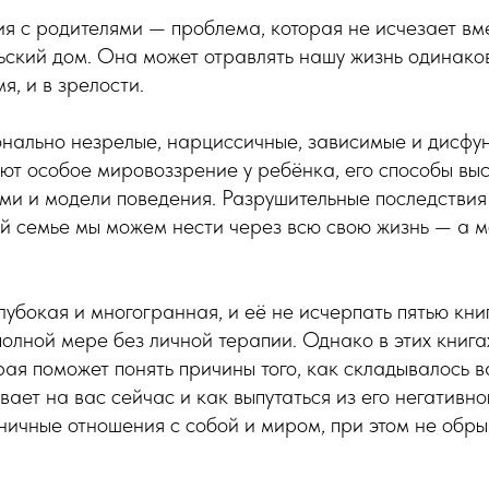
 с родителями — проблема, которая не исчезает вме
ский дом. Она может отравлять нашу жизнь одинаков
я, и в зрелости.
онально незрелые, нарциссичные, зависимые и дисф
ют особое мировоззрение у ребёнка, его способы вы
ми и модели поведения. Разрушительные последствия
й семье мы можем нести через всю свою жизнь — а м
лубокая и многогранная, и её не исчерпать пятью кни
полной мере без личной терапии. Однако в этих книг
ая поможет понять причины того, как складывалось в
вает на вас сейчас и как выпутаться из его негативно
ичные отношения с собой и миром, при этом не обрыв