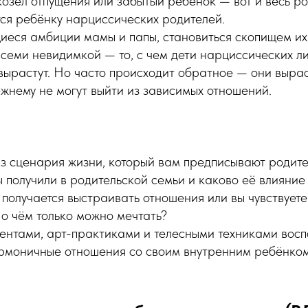
козёл отпущения или забытый ребёнок — вот и весь р
ся ребёнку нарциссических родителей.
еся амбиции мамы и папы, становиться скопищем их 
всеми невидимкой — то, с чем дети нарциссических л
 вырастут. Но часто происходит обратное — они вырас
жнему не могут выйти из зависимых отношений.
из сценария жизни, который вам предписывают родит
 получили в родительской семьи и каково её влияние
 получается выстраивать отношения или вы чувствуете
, о чём только можно мечтать?
ентами, арт-практиками и телесными техниками воспо
армоничные отношения со своим внутренним ребёнком