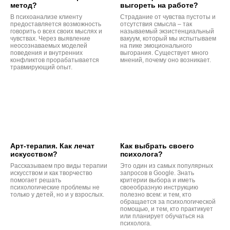
метод?
выгореть на работе?
В психоанализе клиенту
Страдание от чувства пустоты и
предоставляется возможность
отсутствия смысла – так
говорить о всех своих мыслях и
называемый экзистенциальный
чувствах. Через выявление
вакуум, который мы испытываем
неосознаваемых моделей
на пике эмоционального
поведения и внутренних
выгорания. Существует много
конфликтов прорабатывается
мнений, почему оно возникает.
травмирующий опыт.
Арт-терапия. Как лечат
Как выбрать своего
искусством?
психолога?
Рассказываем про виды терапии
Это один из самых популярных
искусством и как творчество
запросов в Google. Знать
помогает решать
критерии выбора и иметь
психологические проблемы не
своеобразную инструкцию
только у детей, но и у взрослых.
полезно всем: и тем, кто
обращается за психологической
помощью, и тем, кто практикует
или планирует обучаться на
психолога.