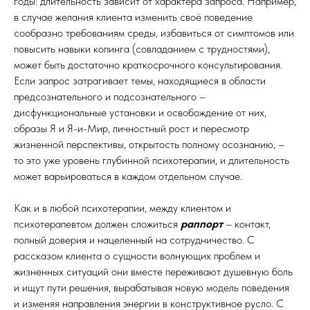
годы: длительность зависит от характера запроса. Например,
в случае желания клиента изменить своё поведение
сообразно требованиям среды, избавиться от симптомов или
повысить навыки копинга (совладанием с трудностями),
может быть достаточно краткосрочного консультирования.
Если запрос затрагивает темы, находящиеся в области
предсознательного и подсознательного –
дисфункциональные установки и освобождение от них,
образы Я и Я-и-Мир, личностный рост и пересмотр
жизненной перспективы, открытость полному осознанию, –
то это уже уровень глубинной психотерапии, и длительность
может варьироваться в каждом отдельном случае.
Как и в любой психотерапии, между клиентом и
психотерапевтом должен сложиться
раппорт
– контакт,
полный доверия и нацеленный на сотрудничество. С
рассказом клиента о сущности волнующих проблем и
жизненных ситуаций они вместе переживают душевную боль
и ищут пути решения, вырабатывая новую модель поведения
и изменяя направления энергии в конструктивное русло. С