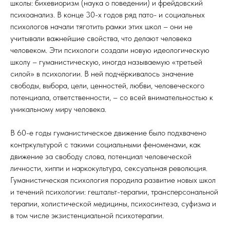
школы: бихевиоризм (наука о поведении) и фрейдовский
психоанализ. В конце 30-х годов ряд пато- и социальных
психологов начали тяготить рамки этих школ – они не
учитывали важнейшие свойства, что делают человека
человеком. Эти психологи создали новую идеологическую
школу – гуманистическую, иногда называемую «третьей
силой» в психологии. В ней подчёркивалось значение
свободы, выбора, цели, ценностей, любви, человеческого
потенциала, ответственности, – со всей внимательностью к
уникальному миру человека.
В 60-е годы гуманистическое движение было подхвачено
контркультурой с такими социальными феноменами, как
движение за свободу слова, потенциал человеческой
личности, хиппи и наркокультура, сексуальная революция.
Гуманистическая психология породила развитие новых школ
и течений психологии: гештальт-терапии, трансперсональной
терапии, холистической медицины, психосинтеза, суфизма и
в том числе экзистенциальной психотерапии.