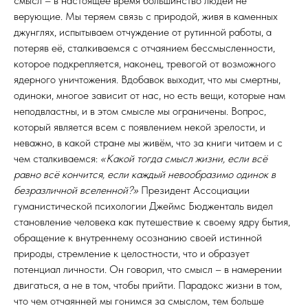
смысл – в настоящее время большинство людей не
верующие. Мы теряем связь с природой, живя в каменных
джунглях, испытываем отчуждение от рутинной работы, а
потеряв её, сталкиваемся с отчаянием бессмысленности,
которое подкрепляется, наконец, тревогой от возможного
ядерного уничтожения. Вдобавок выходит, что мы смертны,
одиноки, многое зависит от нас, но есть вещи, которые нам
неподвластны, и в этом смысле мы ограничены. Вопрос,
который является всем с появлением некой зрелости, и
неважно, в какой стране мы живём, что за книги читаем и с
чем сталкиваемся:
«Какой тогда смысл жизни, если всё
равно всё кончится, если каждый невообразимо одинок в
безразличной вселенной?»
Президент Ассоциации
гуманистической психологии Джеймс Бюдженталь видел
становление человека как путешествие к своему ядру бытия,
обращение к внутреннему осознанию своей истинной
природы, стремление к целостности, что и образует
потенциал личности. Он говорил, что смысл – в намерении
двигаться, а не в том, чтобы прийти. Парадокс жизни в том,
что чем отчаянней мы гонимся за смыслом, тем больше