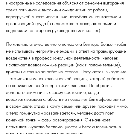
иностранные исследования объясняют феномен выгорания
тремя причинами: высокими ожиданиями от работы,
перегрузкой многочисленными неглубокими контактами и
организацией труда (в недостатке отдыха, автономии и
поддержки со стороны руководства или коллег).
По мнению отечественного психолога Виктора Бойко, чтобы
не испытывать неприятные эмоции в ответ на травмирующие
воздействия в профессиональной деятельности, человек
исключает всевозможные реакции (как и положительные),
притом не только за рабочим столом. Получается, выгорание
– это механизм психологической защиты, который работает
на понижение всей энергетики человека. Не обратив
должного внимания к своему состоянию, когда
всеохватывающая слабость не позволяет быть эффективным
в своём деле, отдых в кругу семьи или друзей проходит мимо,
а тело поминутно «разваливается», человек достигает
конечной точки – фазы разочарования. Он начинает
испытывать чувство беспомощности и бессмысленности в
жизни, или экзистенциальное отчаяние.