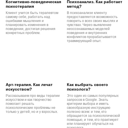
Когнитивно-поведенческая
Психоанализ. Как работает
психотерапия
метод?
Клиент учится быть терапевтом
В психоанализе клиенту
самому себе, работать над
предоставляется возможность
ошибками мышления и
говорить о всех своих мыслях и
планировать изменения в
чувствах. Через выявление
поведении, достигая решения
неосознаваемых моделей
конкретных проблем.
поведения и внутренних
конфликтов прорабатывается
травмирующий опыт.
Арт-терапия. Как лечат
Как выбрать своего
искусством?
психолога?
Рассказываем про виды терапии
Это один из самых популярных
искусством и как творчество
запросов в Google. Знать
помогает решать
критерии выбора и иметь
психологические проблемы не
своеобразную инструкцию
только у детей, но и у взрослых.
полезно всем: и тем, кто
обращается за психологической
помощью, и тем, кто практикует
или планирует обучаться на
психолога.