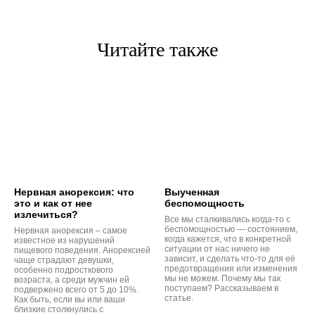
Читайте также
Нервная анорексия: что
Выученная
это и как от нее
беспомощность
излечиться?
Все мы сталкивались когда-то с
беспомощностью — состоянием,
Нервная анорексия – самое
когда кажется, что в конкретной
известное из нарушений
ситуации от нас ничего не
пищевого поведения. Анорексией
зависит, и сделать что-то для её
чаще страдают девушки,
предотвращения или изменения
особенно подросткового
мы не можем. Почему мы так
возраста, а среди мужчин ей
поступаем? Рассказываем в
подвержено всего от 5 до 10%.
статье.
Как быть, если вы или ваши
близкие столкнулись с