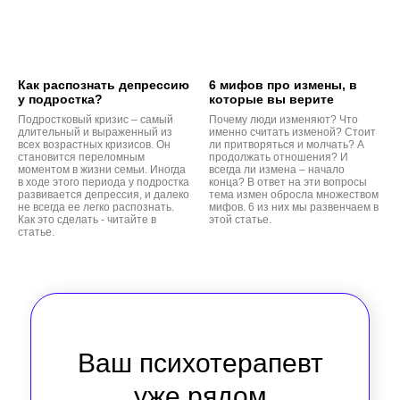
Как распознать депрессию
6 мифов про измены, в
у подростка?
которые вы верите
Подростковый кризис – самый
Почему люди изменяют? Что
длительный и выраженный из
именно считать изменой? Стоит
всех возрастных кризисов. Он
ли притворяться и молчать? А
становится переломным
продолжать отношения? И
моментом в жизни семьи. Иногда
всегда ли измена – начало
в ходе этого периода у подростка
конца? В ответ на эти вопросы
развивается депрессия, и далеко
тема измен обросла множеством
не всегда ее легко распознать.
мифов. 6 из них мы развенчаем в
Как это сделать - читайте в
этой статье.
статье.
Ваш психотерапевт
уже рядом