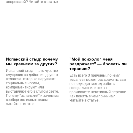
анорексией? Читайте в статье.
Испанский стыд: почему
"Мой психолог меня
мы краснеем за других?
раздражает" — бросать ли
терапию?
Испанский стыд — это чувство
смущения за действия другого
Есть всего 3 причины, почему
человека, которые нарушают
терапевт может раздражать: вам
социальные нормы,
не подходит метод работы,
компроментируют или
специалист или же вы
выставляют его в глупом свете.
проживаете негативный перенос.
Почему "испанский" и зачем мы
Как понять в чем причина?
вообще его испытываем -
Читайте в статье.
читайте в статье.