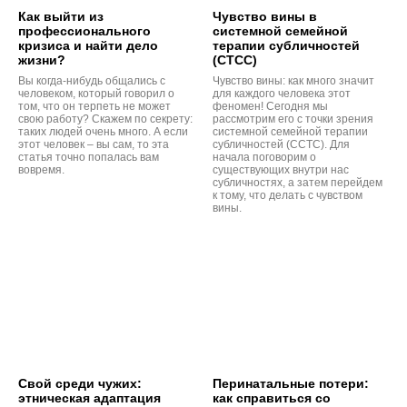
Как выйти из
Чувство вины в
профессионального
системной семейной
кризиса и найти дело
терапии субличностей
жизни?
(СТСС)
Вы когда-нибудь общались с
Чувство вины: как много значит
человеком, который говорил о
для каждого человека этот
том, что он терпеть не может
феномен! Сегодня мы
свою работу? Скажем по секрету:
рассмотрим его с точки зрения
таких людей очень много. А если
системной семейной терапии
этот человек – вы сам, то эта
субличностей (ССТС). Для
статья точно попалась вам
начала поговорим о
вовремя.
существующих внутри нас
субличностях, а затем перейдем
к тому, что делать с чувством
вины.
Свой среди чужих:
Перинатальные потери:
этническая адаптация
как справиться со