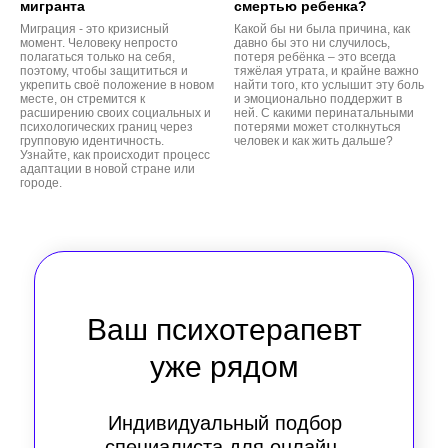
мигранта
смертью ребенка?
Миграция - это кризисный
Какой бы ни была причина, как
момент. Человеку непросто
давно бы это ни случилось,
полагаться только на себя,
потеря ребёнка – это всегда
поэтому, чтобы защититься и
тяжёлая утрата, и крайне важно
укрепить своё положение в новом
найти того, кто услышит эту боль
месте, он стремится к
и эмоционально поддержит в
расширению своих социальных и
ней. С какими перинатальными
психологических границ через
потерями может столкнуться
групповую идентичность.
человек и как жить дальше?
Узнайте, как происходит процесс
адаптации в новой стране или
городе.
Ваш психотерапевт
уже рядом
Индивидуальный подбор
специалиста для онлайн-