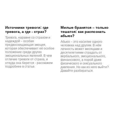
Источники тревоги: где
Милые бранятся – только
тревога, а где - страх?
тешатся: как распознать
абьюз?
Тревога, наравне со страхом и
надеждой – особая
Абьюз – это насилие одного
предвосхищающая эмоция,
человека над другим. В нём
которая обеспечивает её особое
личность может месяцами и
положение среди других
десятилетиями страдать от
эмоциональных явлений. В чем
вербального, эмоционального,
отличие тревоги от страха, и
финансового, а порой даже
откуда она берется - расскажем
физического и сексуального
подробнее в статье.
давления. Но как из него выйти?
Давайте разбираться.