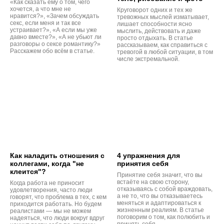
«Как сказать ему о том, чего
хочется, а что мне не
Круговорот одних и тех же
нравится?», «Зачем обсуждать
тревожных мыслей изматывает,
секс, если меня и так все
лишает способности ясно
устраивает?», «А если мы уже
мыслить, действовать и даже
давно вместе?», «А не убьют ли
просто отдыхать. В статье
разговоры о сексе романтику?»
рассказываем, как справиться с
Расскажем обо всём в статье.
тревогой в любой ситуации, в том
числе экстремальной.
Как наладить отношения с
4 упражнения для
коллегами, когда "не
принятия себя
клеится"?
Принятие себя значит, что вы
встаёте на свою сторону,
Когда работа не приносит
отказываясь с собой враждовать,
удовлетворения, часто люди
а не то, что вы отказываетесь
говорят, что проблема в тех, с кем
меняться и адаптироваться к
приходится работать. Но будем
жизненным реалиям. В статье
реалистами — мы не можем
поговорим о том, как полюбить и
надеяться, что люди вокруг вдруг