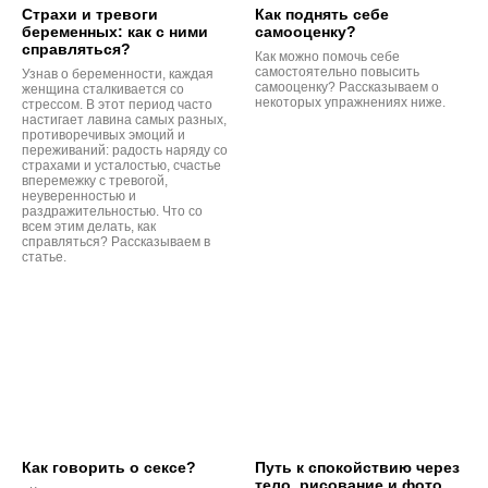
Страхи и тревоги
Как поднять себе
беременных: как с ними
самооценку?
справляться?
Как можно помочь себе
самостоятельно повысить
Узнав о беременности, каждая
самооценку? Рассказываем о
женщина сталкивается со
некоторых упражнениях ниже.
стрессом. В этот период часто
настигает лавина самых разных,
противоречивых эмоций и
переживаний: радость наряду со
страхами и усталостью, счастье
вперемежку с тревогой,
неуверенностью и
раздражительностью. Что со
всем этим делать, как
справляться? Рассказываем в
статье.
Как говорить о сексе?
Путь к спокойствию через
тело, рисование и фото