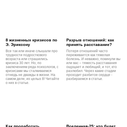
8 жизненных кризисов по
Разрыв отношений: как
Э. Эриксону
принять расставание?
Все так или иначе слышали про
Потеря отношений часто
трудности подросткового
переживается как тяжелая
возраста или страшились
болезнь. И неважно, покинули вы
кризиса 30 лет. Но, по
или вас – тяжесть расставания
заключениям ряда психологов, с
ощущает и любящий, и тот, кто
кризисами мы сталкиваемся
разлюбил. Через какие стадии
отнюдь не дважды в жизни. На
проходит разбитое сердце -
самом деле, их целых 8! Читайте
разбираемся в статье.
о них в статье.
Как проработать
Вселенная-25: что будет,