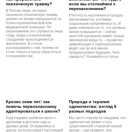
психическую травму?
если мы столкнёмся с
перенаселением?
В России люди, которые
пережили психическую травму,
Плотность населения в городах
далеко не всегда обращаются за
увеличивается, усиливая
психотерапевтической или
социальную напряжённость. И
медицинской помощью. По
даже невзирая на то, что уровень
обыкновению это случается лишь
жизни повышается – сейчас
тогда, когда к психическому
простой горожанин живёт лучше,
страданию присоединяется
чем короли когда-то, – развитие
физическое. В статье
цивилизации и перенаселение
рассказываем о том, почему не
ведёт нас во всё менее
стоит тянуть и сразу обратиться
предсказуемое будущее. Чего
к специалистам.
ожидать? Узнавайте в статье.
Кризис семи лет: как
Природа и терапия
помочь первокласснику
одиночества: взгляд 6
адаптироваться к школе?
разных подходов
Ещё недавно ребёнок играл с
Мы часто совсем не ожидаем, что
друзьями в детском саду и
одиночество может стать
дремал днём. Отправляясь в
существенной стороной нашей
школу, он испытывает настоящий
жизни, – как правило, оно