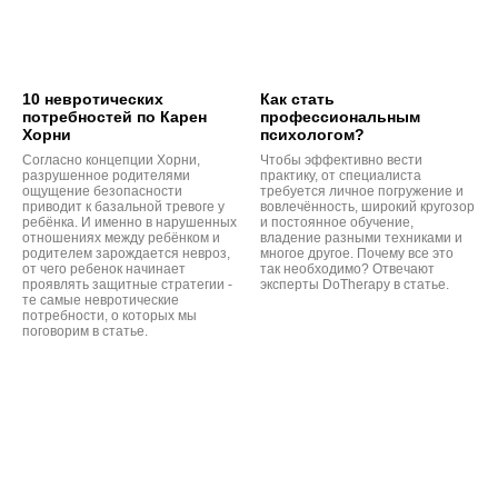
10 невротических
Как стать
потребностей по Карен
профессиональным
Хорни
психологом?
Согласно концепции Хорни,
Чтобы эффективно вести
разрушенное родителями
практику, от специалиста
ощущение безопасности
требуется личное погружение и
приводит к базальной тревоге у
вовлечённость, широкий кругозор
ребёнка. И именно в нарушенных
и постоянное обучение,
отношениях между ребёнком и
владение разными техниками и
родителем зарождается невроз,
многое другое. Почему все это
от чего ребенок начинает
так необходимо? Отвечают
проявлять защитные стратегии -
эксперты DoTherapy в статье.
те самые невротические
потребности, о которых мы
поговорим в статье.