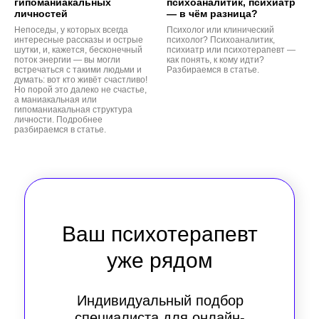
гипоманиакальных
психоаналитик, психиатр
личностей
— в чём разница?
Непоседы, у которых всегда
Психолог или клинический
интересные рассказы и острые
психолог? Психоаналитик,
шутки, и, кажется, бесконечный
психиатр или психотерапевт —
поток энергии — вы могли
как понять, к кому идти?
встречаться с такими людьми и
Разбираемся в статье.
думать: вот кто живёт счастливо!
Но порой это далеко не счастье,
а маниакальная или
гипоманиакальная структура
личности. Подробнее
разбираемся в статье.
Ваш психотерапевт
уже рядом
Индивидуальный подбор
специалиста для онлайн-