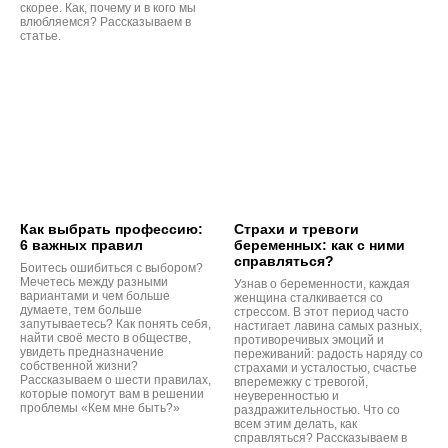
скорее. Как, почему и в кого мы
влюбляемся? Рассказываем в
статье.
Как выбрать профессию:
Страхи и тревоги
6 важных правил
беременных: как с ними
справляться?
Боитесь ошибиться с выбором?
Мечетесь между разными
Узнав о беременности, каждая
вариантами и чем больше
женщина сталкивается со
думаете, тем больше
стрессом. В этот период часто
запутываетесь? Как понять себя,
настигает лавина самых разных,
найти своё место в обществе,
противоречивых эмоций и
увидеть предназначение
переживаний: радость наряду со
собственной жизни?
страхами и усталостью, счастье
Рассказываем о шести правилах,
вперемежку с тревогой,
которые помогут вам в решении
неуверенностью и
проблемы «Кем мне быть?»
раздражительностью. Что со
всем этим делать, как
справляться? Рассказываем в