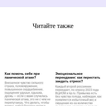
Читайте также
Как помочь себе при
Эмоциональное
панической атаке?
переедание: как перестать
заедать стресс?
Внезапное чувство сильного
страха, головокружение,
Каждый второй россиянин
повышенное сердцебиение,
переедает, по опросу 2023 года
ощущение удушья, одышка,
ВЦИОМ и kp.ru. Привычка есть
дрожь — если с вами случалась
без чувства голода, наблюдая, как
паническая атака, это ни с чем не
появляется избыточный вес и
перепутаешь. Что делать, чтобы
смущение из-за количество