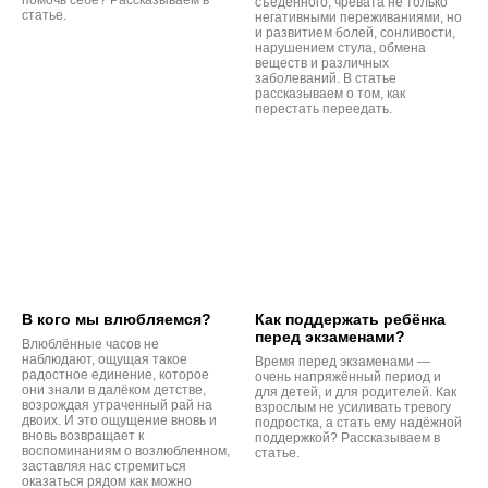
помочь себе? Рассказываем в
съеденного, чревата не только
статье.
негативными переживаниями, но
и развитием болей, сонливости,
нарушением стула, обмена
веществ и различных
заболеваний. В статье
рассказываем о том, как
перестать переедать.
В кого мы влюбляемся?
Как поддержать ребёнка
перед экзаменами?
Влюблённые часов не
наблюдают, ощущая такое
Время перед экзаменами —
радостное единение, которое
очень напряжённый период и
они знали в далёком детстве,
для детей, и для родителей. Как
возрождая утраченный рай на
взрослым не усиливать тревогу
двоих. И это ощущение вновь и
подростка, а стать ему надёжной
вновь возвращает к
поддержкой? Рассказываем в
воспоминаниям о возлюбленном,
статье.
заставляя нас стремиться
оказаться рядом как можно