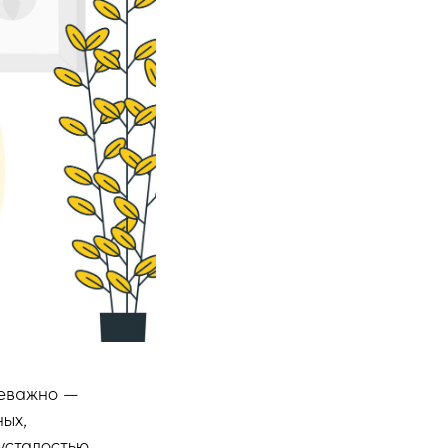
неважно —
ных,
усталостью,