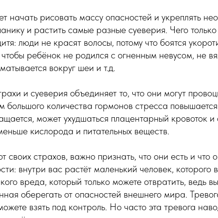
т начать рисовать массу опасностей и укреплять не
панику и растить самые разные суеверия. Чего только
тя: люди не красят волосы, потому что боятся укороти
 чтобы ребёнок не родился с огненным невусом, не вяж
матывается вокруг шеи и т.д.
рахи и суеверия объединяет то, что они могут прово
ом большого количества гормонов стресса повышаетс
чащается, может ухудшаться плацентарный кровоток и 
меньше кислорода и питательных веществ.
т своих страхов, важно признать, что они есть и что 
ти: внутри вас растёт маленький человек, которого в
якого вреда, который только можете отвратить, ведь в
нная оберегать от опасностей внешнего мира. Тревог
сможете взять под контроль. Но часто эта тревога на