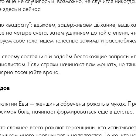
го ещё не случилось и, возможно, не случится никогда
 здесь и сейчас.
о квадрату”: вдыхаем, задерживаем дыхание, выдых
ё на четыре счёта, затем удлиняем до той степени, ч
уем своё тело, ищем телесные зажимы и расслабляем
 своему состоянию и задаём беспокоящие вопросы «п
иалистам. Если страхи начинают вам мешать, не тя
улярно посещайте врача.
одов
клятии Евы — женщины обречены рожать в муках. Пре
симая боль, начинает формироваться ещё в детстве.
что сложнее всего рожают те женщины, кто испытывае
лишком много нервничает и напрягается. Те же, кто н