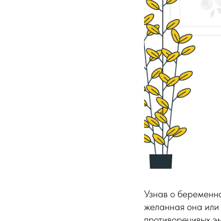
Узнав о беременн
желанная она или 
противоречивых эм