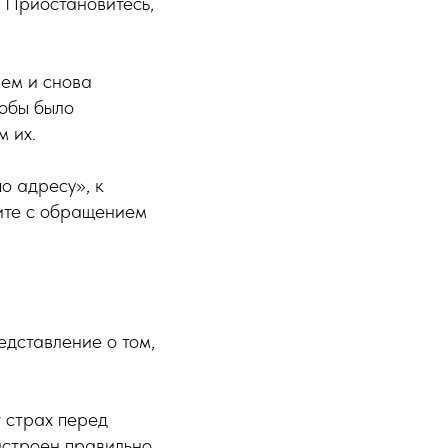
. Приостановитесь,
аем и снова
тобы было
 их.
о адресу», к
ните с обращением
дставление о том,
т страх перед
астроен правильно,