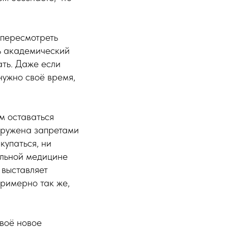
 пересмотреть
ть академический
ать. Даже если
нужно своё время,
м оставаться
кружена запретами
купаться, ни
альной медицине
 выставляет
примерно так же,
воё новое