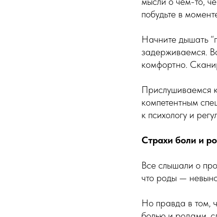
мысли о чём-то, че
побудьте в моменте
Начните дышать “п
задерживаемся. Вс
комфортно. Сканир
Прислушиваемся к
компетентным спец
к психологу и рег
Страхи боли и р
Все слышали о про
что роды — невыно
Но правда в том, 
болью и родами, с