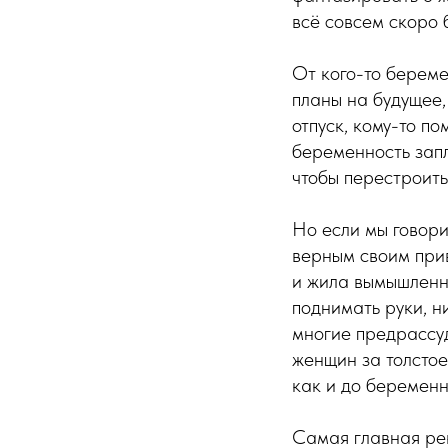
всё совсем скоро 
От кого-то береме
планы на будущее,
отпуск, кому-то п
беременность запл
чтобы перестроить
Но если мы говори
верным своим при
и жила вымышленны
поднимать руки, н
многие предрассуд
женщин за толстое
как и до беременн
Самая главная ре