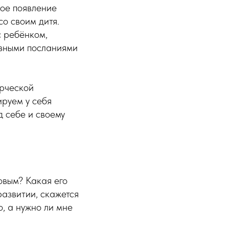
рое появление
со своим дитя.
с ребёнком,
ивными посланиями
орческой
ируем у себя
д себе и своему
овым? Какая его
развитии, скажется
о, а нужно ли мне