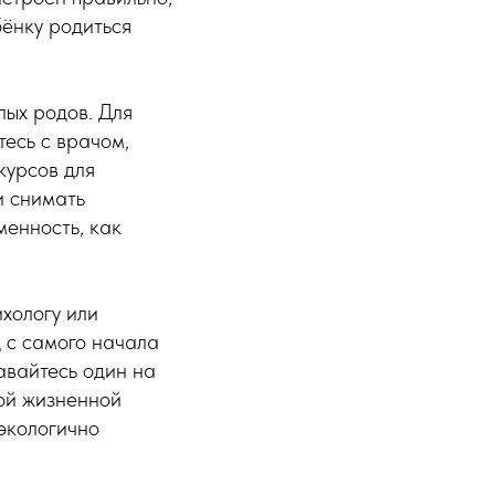
ёнку родиться
лых родов. Для
тесь с врачом,
курсов для
и снимать
менность, как
хологу или
д с самого начала
авайтесь один на
ой жизненной
экологично