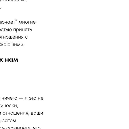
.
лючает” многие
остью принять
отношения с
ружающими.
к нам
 ничего — и это не
гически,
и отношения, ваши
, затем
м осознаёте, что