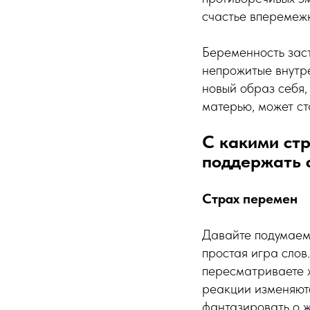
счастье вперемежк
Беременность заст
непрожитые внутре
новый образ себя,
матерью, может с
С какими ст
поддержать 
Страх перемен
Давайте подумаем, 
простая игра слов
пересматриваете 
реакции изменяютс
фантазировать о ж