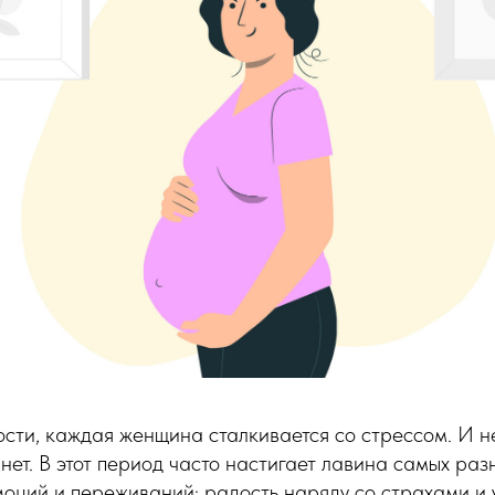
ости, каждая женщина сталкивается со стрессом. И 
нет. В этот период часто настигает лавина самых раз
оций и переживаний: радость наряду со страхами и 