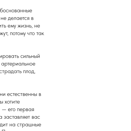
обоснованные
 не делается в
ть ему жизнь, не
ут, потому что так
цировать сильный
я артериальное
страдать плод,
они естественны в
ы хотите
ы — его первая
а заставляет вас
водит на страшные