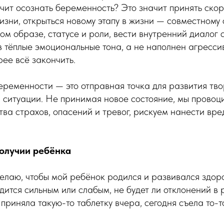
ачит осознать беременность? Это значит принять ско
изни, открыться новому этапу в жизни — совместному 
вом образе, статусе и роли, вести внутренний диалог 
в тёплые эмоциональные тона, а не наполнен агресс
ее всё закончить.
еременности — это отправная точка для развития тв
 ситуации. Не принимая новое состояние, мы провоц
ва страхов, опасений и тревог, рискуем нанести вре
получии ребёнка
делаю, чтобы мой ребёнок родился и развивался здор
одится сильным или слабым, не будет ли отклонений в 
я приняла такую-то таблетку вчера, сегодня съела то-т