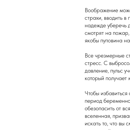
Воображение може
страхи, вводить в 
надежде уберечь ди
смотрят на пожар,
якобы пуповина на
Все чрезмерные ст
стресс. С выброс
давление, пульс у
который получает 
Чтобы избавиться о
период беременнос
обезопасить от вс
вселенная, призва
искать то, что вы 