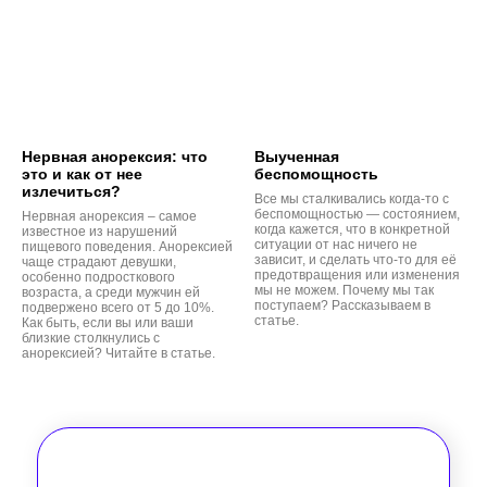
Нервная анорексия: что
Выученная
это и как от нее
беспомощность
излечиться?
Все мы сталкивались когда-то с
беспомощностью — состоянием,
Нервная анорексия – самое
когда кажется, что в конкретной
известное из нарушений
ситуации от нас ничего не
пищевого поведения. Анорексией
зависит, и сделать что-то для её
чаще страдают девушки,
предотвращения или изменения
особенно подросткового
мы не можем. Почему мы так
возраста, а среди мужчин ей
поступаем? Рассказываем в
подвержено всего от 5 до 10%.
статье.
Как быть, если вы или ваши
близкие столкнулись с
анорексией? Читайте в статье.