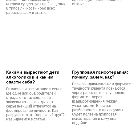
мнению существует не 2, а целых
статье.
8 типов личности - обо всех
рассказываем в статье.
Какими вырастают дети
Групповая психотерапия:
алкоголиков и как им
почему, зачем, как?
спасти себя?
Если в индивидуальном формате
трудности клиента познаются
Рождение и воспитание в семье,
через рассказ, то в групповом
где один или оба родителей
формате – через
страдают от алкогольной
взаимоотношения между
зависимости, накладывает
участниками. В статье
серьёзнейший отпечаток на
разбираемся в каких случаях
формирование личности. Как
будет полезна групповая
разрушить этот "порочный круг"?
психотерапия и кому она
Разбираемся в статье.
подойдет.