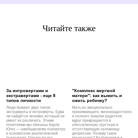
Читайте также
За интровертами и
"Комплекс мертвой
экстравертами - еще 8
матери": как выжить и
типов личности
ожить ребенку?
Люди бывают двух типов:
Мать из эмоционально
экстраверты и интроверты. Едва
принимающего, жизнерадостного
ли найдётся человек, который не
и полного энергии родителя
умеет их различать. Этими
вдруг превращается в
понятиями мы обязаны Карлу
обессиленную, грустную и
Юнгу — швейцарскому психиатру
отсутствующую заложницу
и основателю аналитической
депрессии. Почему такое
психологии. Однако по его
происходит? Разбираемся в