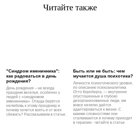
Читайте также
"Синдром именинника":
Быть или не быть: чем
как радоваться в день
мучается душа психотика?
рождения?
Личности психотического уровня,
по описанию психоаналитика
День рождения – не всегда
Отто Кернберга, — внутренне
праздник веселья, особенно у
опустошенные и глубоко
людей с «синдромом
дезорганизованные люди, им
именинника». Откуда берётся
вовсе нелегко даётся
нелюбовь к этому празднику и
адаптироваться к жизни. С
почему хочется взять и от всех
какими сложностями они
сбежать? Рассказываем в статье.
сталкиваются и почему приходят
в терапию - читайте в статье.