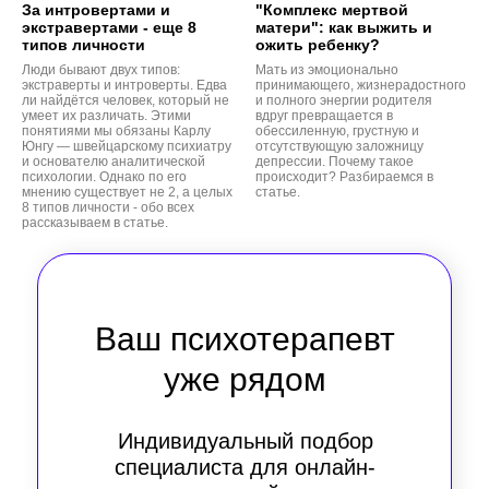
За интровертами и
"Комплекс мертвой
экстравертами - еще 8
матери": как выжить и
типов личности
ожить ребенку?
Люди бывают двух типов:
Мать из эмоционально
экстраверты и интроверты. Едва
принимающего, жизнерадостного
ли найдётся человек, который не
и полного энергии родителя
умеет их различать. Этими
вдруг превращается в
понятиями мы обязаны Карлу
обессиленную, грустную и
Юнгу — швейцарскому психиатру
отсутствующую заложницу
и основателю аналитической
депрессии. Почему такое
психологии. Однако по его
происходит? Разбираемся в
мнению существует не 2, а целых
статье.
8 типов личности - обо всех
рассказываем в статье.
Ваш психотерапевт
уже рядом
Индивидуальный подбор
специалиста для онлайн-