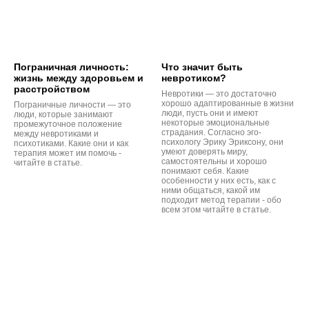
Пограничная личность:
Что значит быть
жизнь между здоровьем и
невротиком?
расстройством
Невротики — это достаточно
хорошо адаптированные в жизни
Пограничные личности — это
люди, пусть они и имеют
люди, которые занимают
некоторые эмоциональные
промежуточное положение
страдания. Согласно эго-
между невротиками и
психологу Эрику Эриксону, они
психотиками. Какие они и как
умеют доверять миру,
терапия может им помочь -
самостоятельны и хорошо
читайте в статье.
понимают себя. Какие
особенности у них есть, как с
ними общаться, какой им
подходит метод терапии - обо
всем этом читайте в статье.