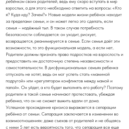
ребёнком
своих родителей, ведь ему скоро вступать в мир
взрослых, а для этого необходимо ответить на вопросы: «Кто
я? Куда иду? Зачем?» Новые модели жизни ребёнок находит
за пределами семьи, и он может легко это сделать, если
семья – надёжный тыл. В таком случае потребность
безопасности соблюдается: он уходит, рискует,
возвращается, реанимируется в семье. Если семья даёт эти
возможности, то это функциональная модель, а если нет..
Родители должны признать право подростков на взрослость и
предоставить им достаточную степень независимости и
самостоятельности. В дисфункциональных семьях ребенка
отпускать не хотят, ведь он мог успеть стать «маминой
подругой» или «регулятором конфликтов между мамой и
папой». Он уйдет, а кто будет выполнять его работу? Поэтому
родители в такой семье начинают протестовать, убеждая
ребенка, что он не сможет выжить вдали от дома.
Успешное прохождение кризиса выражается в сепарации
ребёнка от семьи. Сепарация заключается в изменении во
взаимоотношениях: даже съехав от родителей и не общаясь
с ними 5 лет есть вероятность того, что сепарация все еще