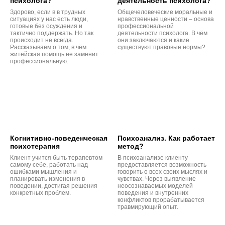
психолога?
деятельность психолога?
Здорово, если в в трудных
Общечеловеческие моральные и
ситуациях у нас есть люди,
нравственные ценности – основа
готовые без осуждения и
профессиональной
тактично поддержать. Но так
деятельности психолога. В чём
происходит не всегда.
они заключаются и какие
Рассказываем о том, в чём
существуют правовые нормы?
житейская помощь не заменит
профессиональную.
Когнитивно-поведенческая
Психоанализ. Как работает
психотерапия
метод?
Клиент учится быть терапевтом
В психоанализе клиенту
самому себе, работать над
предоставляется возможность
ошибками мышления и
говорить о всех своих мыслях и
планировать изменения в
чувствах. Через выявление
поведении, достигая решения
неосознаваемых моделей
конкретных проблем.
поведения и внутренних
конфликтов прорабатывается
травмирующий опыт.