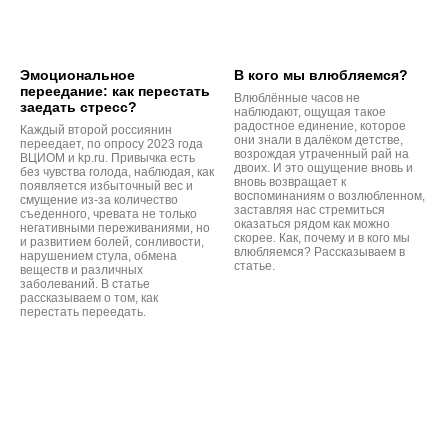
Эмоциональное
В кого мы влюбляемся?
переедание: как перестать
Влюблённые часов не
заедать стресс?
наблюдают, ощущая такое
радостное единение, которое
Каждый второй россиянин
они знали в далёком детстве,
переедает, по опросу 2023 года
возрождая утраченный рай на
ВЦИОМ и kp.ru. Привычка есть
двоих. И это ощущение вновь и
без чувства голода, наблюдая, как
вновь возвращает к
появляется избыточный вес и
воспоминаниям о возлюбленном,
смущение из-за количество
заставляя нас стремиться
съеденного, чревата не только
оказаться рядом как можно
негативными переживаниями, но
скорее. Как, почему и в кого мы
и развитием болей, сонливости,
влюбляемся? Рассказываем в
нарушением стула, обмена
статье.
веществ и различных
заболеваний. В статье
рассказываем о том, как
перестать переедать.