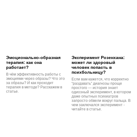
Эмоционально-образная
Эксперимент Розенхана:
терапия: как она
может ли здоровый
работает?
человек попасть в
психбольницу?
В чём эффективность работы с
эмоциями через образы? Что это
Если вам кажется, что корректно
за образы? И как проходит
“раздавать” диагнозы проще
терапия в методе? Расскажем в
простого — история знает
статье.
одиозный эксперимент, в котором
даже опытных психиатров
запросто обвели вокруг пальца. В
чем заключался эксперимент -
читайте в статье.