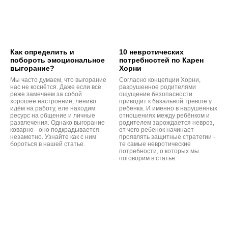
Как определить и
10 невротических
побороть эмоциональное
потребностей по Карен
выгорание?
Хорни
Мы часто думаем, что выгорание
Согласно концепции Хорни,
нас не коснётся. Даже если всё
разрушенное родителями
реже замечаем за собой
ощущение безопасности
хорошее настроение, лениво
приводит к базальной тревоге у
идём на работу, еле находим
ребёнка. И именно в нарушенных
ресурс на общение и личные
отношениях между ребёнком и
развлечения. Однако выгорание
родителем зарождается невроз,
коварно - оно подкрадывается
от чего ребенок начинает
незаметно. Узнайте как с ним
проявлять защитные стратегии -
бороться в нашей статье.
те самые невротические
потребности, о которых мы
поговорим в статье.