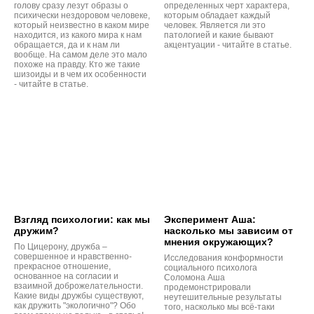
голову сразу лезут образы о
определенных черт характера,
психически нездоровом человеке,
которым обладает каждый
который неизвестно в каком мире
человек. Является ли это
находится, из какого мира к нам
патологией и какие бывают
обращается, да и к нам ли
акцентуации - читайте в статье.
вообще. На самом деле это мало
похоже на правду. Кто же такие
шизоиды и в чем их особенности
- читайте в статье.
Взгляд психологии: как мы
Эксперимент Аша:
дружим?
насколько мы зависим от
мнения окружающих?
По Цицерону, дружба –
совершенное и нравственно-
Исследования конформности
прекрасное отношение,
социального психолога
основанное на согласии и
Соломона Аша
взаимной доброжелательности.
продемонстрировали
Какие виды дружбы существуют,
неутешительные результаты
как дружить "экологично"? Обо
того, насколько мы всё-таки