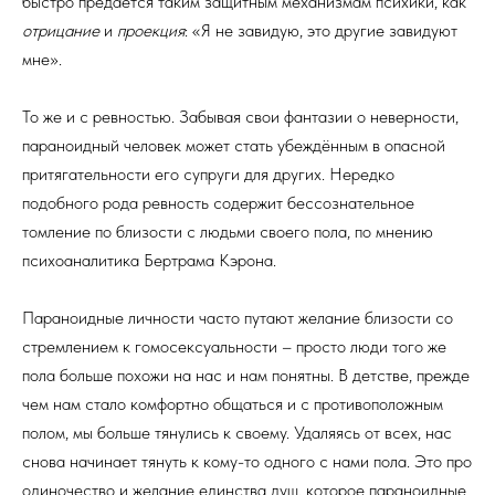
быстро предаётся таким защитным механизмам психики, как
отрицание
и
проекция
: «Я не завидую, это другие завидуют
мне».
То же и с ревностью. Забывая свои фантазии о неверности,
параноидный человек может стать убеждённым в опасной
притягательности его супруги для других. Нередко
подобного рода ревность содержит бессознательное
томление по близости с людьми своего пола, по мнению
психоаналитика Бертрама Кэрона.
Параноидные личности часто путают желание близости со
стремлением к гомосексуальности – просто люди того же
пола больше похожи на нас и нам понятны. В детстве, прежде
чем нам стало комфортно общаться и с противоположным
полом, мы больше тянулись к своему. Удаляясь от всех, нас
снова начинает тянуть к кому-то одного с нами пола. Это про
одиночество и желание единства душ, которое параноидные