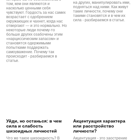
на других, манипулировать ими,
том, кем они являются и
подняться над ними. Как живут
насколько ценными себя
такие личности, почему они
чувствуют. Гордость за нас самих
такими становятся и в чем их
возрастает с одобрением
сила - разбираемся в статье.
окружающих и чахнет, когда нас
отвергают — и это нормально. Но
некоторые люди почему-то
больше других озабочены этим
«нарциссическим запасом» и
становятся одержимыми
попытками поддержать
самоуважение. Почему так
происходит - разбираемся в
статье.
Уйди, но останься: в чем
Акцентуация характера
сила и слабость
или расстройство
шизоидных личностей
личности?
Что же такое шизоидность? В
Акцентуация - это заострение