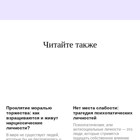
Читайте также
Проклятие моралью
Нет места слабости:
торжества: как
трагедия психопатических
взращиваются и живут
личностей
нарциссические
Психопатические, или
личности?
антисоциальные личности — это
люди, которые стремятся
В мире не существует людей,
ощущать собственное влияние
которые бы не беспокоились о