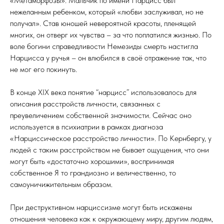
«Метаморфозы». Мальчик по имени Нарцисс был
нежеланным ребенком, который «любви заслуживал, но не
получал». Став юношей невероятной красоты, пленящей
многих, он отверг их чувства – за что поплатился жизнью. По
воле богини справедливости Немезиды смерть настигла
Нарцисса у ручья – он влюбился в своё отражение так, что
не мог его покинуть.
В конце XIX века понятие “нарцисс” использовалось для
описания расстройств личности, связанных с
преувеличением собственной значимости. Сейчас оно
используется в психиатрии в рамках диагноза
«Нарциссическое расстройство личности». По Кернбергу, у
людей с таким расстройством не бывает ощущения, что они
могут быть «достаточно хорошими», воспринимая
собственное Я то грандиозно и величественно, то
самоуничижительным образом.
При деструктивном нарциссизме могут быть искажены
отношения человека как к окружающему миру, другим людям,