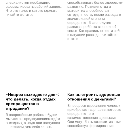
специалистом необходимо
способствовать более здоровому
сформулировать рабочий запрос.
развитию. Позиция отца и
Что это такое и как это сделать -
матери, их способность к
читайте в статье.
сотрудничеству после развода в
значительной степени
определяют благополучие
развития ребёнка в неполной
семье. Как правильно вести себя
в ситуации развода - читайте в
статье.
«Невроз выходного дня»:
Как выстроить здоровые
что делать, когда отдых
отношения с деньгами?
превращается в
В процессе взросления человек
страдание?
приобретает сценарии, которые
определяют его
В напряжённые рабочие будни
взаимоотношения с деньгами.
мы часто с предвкушением ждём
Они могут быть как позитивными,
выходных, а когда они наступают
способствуя формированию
– не знаем, чем себя занять.