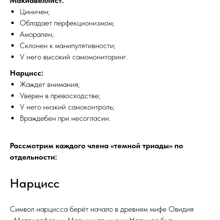
Макиавеллист:
Циничен;
Обладает перфекционизмом;
Аморален,
Склонен к манипулятивности;
У него высокий самомониторинг.
Нарцисс:
Жаждет внимания;
Уверен в превосходстве;
У него низкий самоконтроль;
Враждебен при несогласии.
Рассмотрим каждого члена «темной триады» по
отдельности:
Нарцисс
Символ нарцисса берёт начало в древнем мифе Овидия