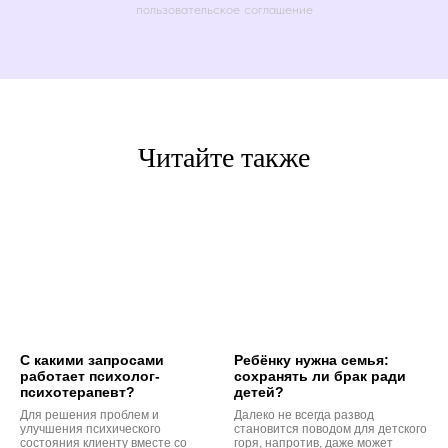
пользовательское соглашение
Читайте также
С какими запросами
Ребёнку нужна семья:
работает психолог-
сохранять ли брак ради
психотерапевт?
детей?
Для решения проблем и
Далеко не всегда развод
улучшения психического
становится поводом для детского
состояния клиенту вместе со
горя, напротив, даже может