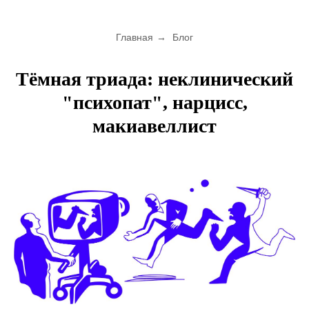
Главная
→
Блог
Тёмная триада: неклинический
"психопат", нарцисс,
макиавеллист