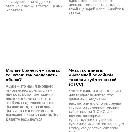
адекватного отношения к
Почему так происходит и как
деньгам, так и негативными. А
этого избежать? В статье - целых
какой сценарий у вас? Узнайте в
5 советов.
статье.
Милые бранятся – только
Чувство вины в
тешатся: как распознать
системной семейной
абьюз?
терапии субличностей
(СТСС)
Абьюз – это насилие одного
человека над другим. В нём
Чувство вины: как много значит
личность может месяцами и
для каждого человека этот
десятилетиями страдать от
феномен! Сегодня мы
вербального, эмоционального,
рассмотрим его с точки зрения
финансового, а порой даже
системной семейной терапии
физического и сексуального
субличностей (ССТС). Для
давления. Но как из него выйти?
начала поговорим о
Давайте разбираться.
существующих внутри нас
субличностях, а затем перейдем
к тому, что делать с чувством