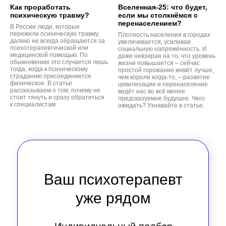
Как проработать
Вселенная-25: что будет,
психическую травму?
если мы столкнёмся с
перенаселением?
В России люди, которые
пережили психическую травму,
Плотность населения в городах
далеко не всегда обращаются за
увеличивается, усиливая
психотерапевтической или
социальную напряжённость. И
медицинской помощью. По
даже невзирая на то, что уровень
обыкновению это случается лишь
жизни повышается – сейчас
тогда, когда к психическому
простой горожанин живёт лучше,
страданию присоединяется
чем короли когда-то, – развитие
физическое. В статье
цивилизации и перенаселение
рассказываем о том, почему не
ведёт нас во всё менее
стоит тянуть и сразу обратиться
предсказуемое будущее. Чего
к специалистам.
ожидать? Узнавайте в статье.
Ваш психотерапевт
уже рядом