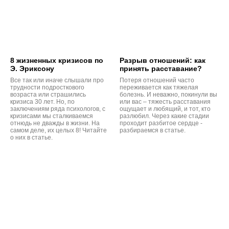
8 жизненных кризисов по
Разрыв отношений: как
Э. Эриксону
принять расставание?
Все так или иначе слышали про
Потеря отношений часто
трудности подросткового
переживается как тяжелая
возраста или страшились
болезнь. И неважно, покинули вы
кризиса 30 лет. Но, по
или вас – тяжесть расставания
заключениям ряда психологов, с
ощущает и любящий, и тот, кто
кризисами мы сталкиваемся
разлюбил. Через какие стадии
отнюдь не дважды в жизни. На
проходит разбитое сердце -
самом деле, их целых 8! Читайте
разбираемся в статье.
о них в статье.