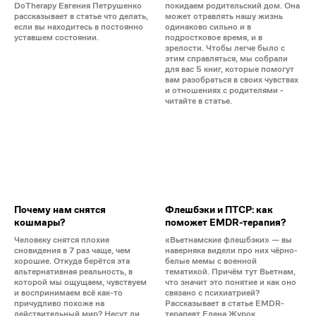
DoTherapy Евгения Петрушенко
покидаем родительский дом. Она
рассказывает в статье что делать,
может отравлять нашу жизнь
если вы находитесь в постоянно
одинаково сильно и в
уставшем состоянии.
подростковое время, и в
зрелости. Чтобы легче было с
этим справляться, мы собрали
для вас 5 книг, которые помогут
вам разобраться в своих чувствах
и отношениях с родителями -
читайте в статье.
Почему нам снятся
Флешбэки и ПТСР: как
кошмары?
поможет EMDR-терапия?
Человеку снятся плохие
«Вьетнамские флешбэки» — вы
сновидения в 7 раз чаще, чем
наверняка видели про них чёрно-
хорошие. Откуда берётся эта
белые мемы с военной
альтернативная реальность, в
тематикой. Причём тут Вьетнам,
которой мы ощущаем, чувствуем
что значит это понятие и как оно
и воспринимаем всё как-то
связано с психиатрией?
причудливо похоже на
Рассказывает в статье EMDR-
действительный мир? Несут ли
терапевт Елена Журок.