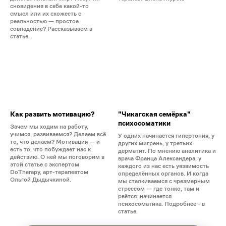
сновидения в себе какой-то
смысл или их схожесть с
реальностью — простое
совпадение? Рассказываем в
статье.
Как развить мотивацию?
"Чикагская семёрка"
психосоматики
Зачем мы ходим на работу,
учимся, развиваемся? Делаем всё
У одних начинается гипертония, у
то, что делаем? Мотивация — и
других мигрень, у третьих
есть то, что побуждает нас к
дерматит. По мнению аналитика и
действию. О ней мы поговорим в
врача Франца Александера, у
этой статье с экспертом
каждого из нас есть уязвимость
DoTherapy, арт-терапевтом
определённых органов. И когда
Ольгой Дыдычкиной.
мы сталкиваемся с чрезмерным
стрессом — где тонко, там и
рвётся: начинается
психосоматика. Подробнее - в
статье.