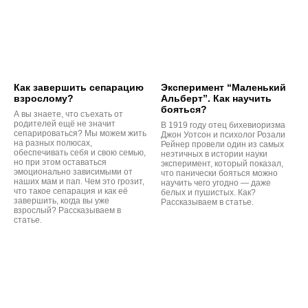
Как завершить сепарацию
Эксперимент “Маленький
взрослому?
Альберт”. Как научить
бояться?
А вы знаете, что съехать от
родителей ещё не значит
В 1919 году отец бихевиоризма
сепарироваться? Мы можем жить
Джон Уотсон и психолог Розали
на разных полюсах,
Рейнер провели один из самых
обеспечивать себя и свою семью,
неэтичных в истории науки
но при этом оставаться
эксперимент, который показал,
эмоционально зависимыми от
что панически бояться можно
наших мам и пап. Чем это грозит,
научить чего угодно — даже
что такое сепарация и как её
белых и пушистых. Как?
завершить, когда вы уже
Рассказываем в статье.
взрослый? Рассказываем в
статье.