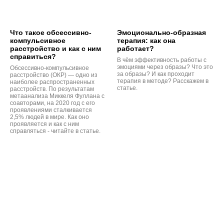
Что такое обсессивно-
Эмоционально-образная
компульсивное
терапия: как она
расстройство и как с ним
работает?
справиться?
В чём эффективность работы с
эмоциями через образы? Что это
Обсессивно-компульсивное
за образы? И как проходит
расстройство (ОКР) — одно из
терапия в методе? Расскажем в
наиболее распространенных
статье.
расстройств. По результатам
метаанализа Миккеля Фуллана с
соавторами, на 2020 год с его
проявлениями сталкивается
2,5% людей в мире. Как оно
проявляется и как с ним
справляться - читайте в статье.