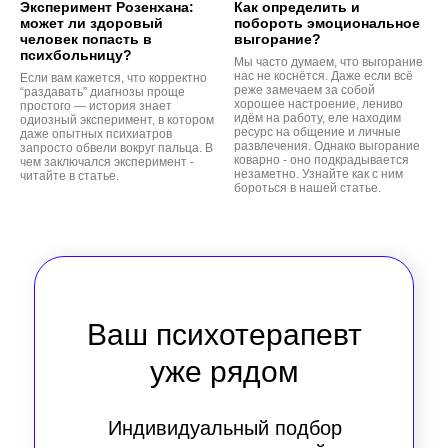
Эксперимент Розенхана:
Как определить и
может ли здоровый
побороть эмоциональное
человек попасть в
выгорание?
психбольницу?
Мы часто думаем, что выгорание
нас не коснётся. Даже если всё
Если вам кажется, что корректно
реже замечаем за собой
“раздавать” диагнозы проще
хорошее настроение, лениво
простого — история знает
идём на работу, еле находим
одиозный эксперимент, в котором
ресурс на общение и личные
даже опытных психиатров
развлечения. Однако выгорание
запросто обвели вокруг пальца. В
коварно - оно подкрадывается
чем заключался эксперимент -
незаметно. Узнайте как с ним
читайте в статье.
бороться в нашей статье.
Ваш психотерапевт
уже рядом
Индивидуальный подбор