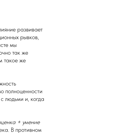
лияние развивает
ционных рывков,
асте мы
очно так же
м такое же
жность
тво полноценности
с людьми и, когда
оценка + умение
ека. В противном