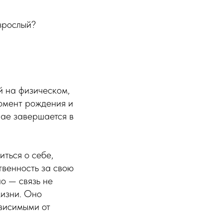
взрослый?
й на физическом,
момент рождения и
чае завершается в
иться о себе,
твенность за свою
о — связь не
жизни. Оно
ависимыми от