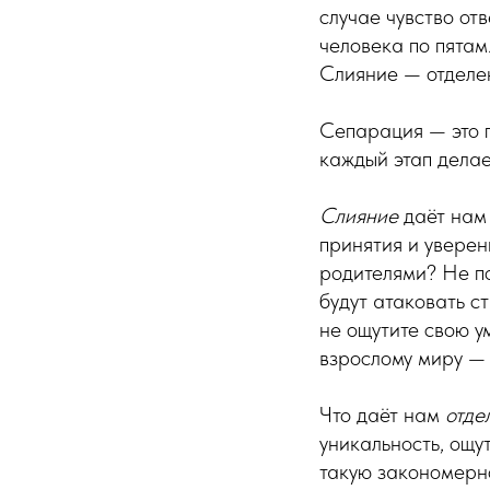
случае чувство от
человека по пятам
Слияние — отделе
Сепарация — это 
каждый этап делае
Слияние
даёт нам 
принятия и уверен
родителями? Не п
будут атаковать с
не ощутите свою у
взрослому миру — 
Что даёт нам
отде
уникальность, ощу
такую закономерно