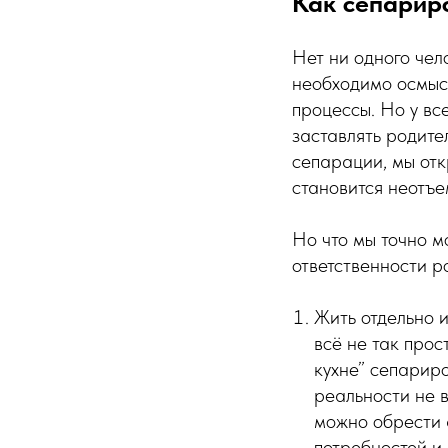
Как сепариро
Нет ни одного чел
необходимо осмысл
процессы. Но у вс
заставлять родите
сепарации, мы отк
становится неотъе
Но что мы точно м
ответственности р
Жить отдельно и
всё не так прос
кухне” сепарир
реальности не 
можно обрести 
потребностей и 