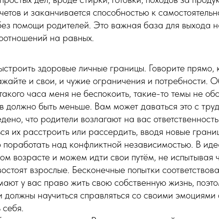
счетов и заканчивается способностью к самостоятель
без помощи родителей. Это важная база для выхода н
оотношений на равных.
ыстроить здоровые личные границы. Говорите прямо, к
ажайте и свои, и чужие ограничения и потребности. 
такого часа меня не беспокоить, такие-то темы не о
в должно быть меньше. Вам может даваться это с тру
дено, что родители возлагают на вас ответственность
ся их расстроить или рассердить, вводя новые границ
о поработать над конфликтной независимостью. В ид
ом возрасте и можем идти свои путём, не испытывая 
востоят взрослые. Бесконечные попытки соответствов
мают у вас право жить свою собственную жизнь, поэто
и должны научиться справляться со своими эмоциями 
 себя.