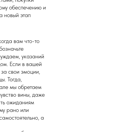
ному обеспечению и
а новый этап
огда вам что-то
Обозначьте
бсуждаем, указаний
дом. Если в вашей
 за свои эмоции,
ы. Тогда,
еале мы обретаем
чувство вины, даже
ать ожиданиям
му рано или
самостоятельно, а