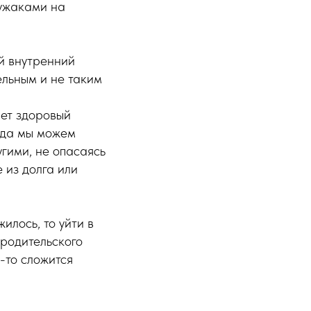
чужаками на
й внутренний
ельным и не таким
ает здоровый
гда мы можем
угими, не опасаясь
е из долга или
илось, то уйти в
 родительского
-то сложится