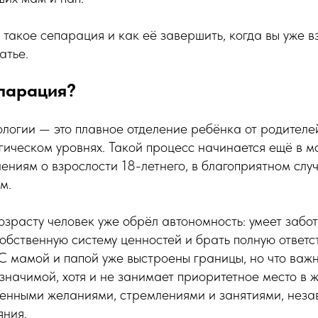
о такое сепарация и как её завершить, когда вы уже 
атье.
епарация?
логии — это плавное отделение ребёнка от родителе
гическом уровнях. Такой процесс начинается ещё в 
ениям о взрослости 18-летнего, в благоприятном слу
м.
возрасту человек уже обрёл автономность: умеет забот
обственную систему ценностей и брать полную ответс
 С мамой и папой уже выстроены границы, но что важн
я значимой, хотя и не занимает приоритетное место в 
венными желаниями, стремлениями и занятиями, нез
яния.