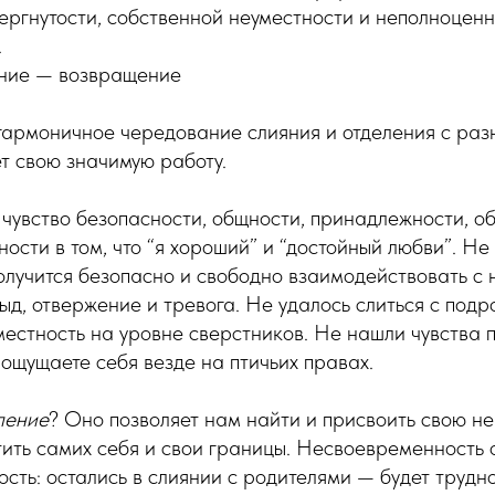
вергнутости, собственной неуместности и неполноцен
.
ние — возвращение
гармоничное чередование слияния и отделения с раз
т свою значимую работу.
чувство безопасности, общности, принадлежности, об
ности в том, что “я хороший” и “достойный любви”. Не
олучится безопасно и свободно взаимодействовать с
тыд, отвержение и тревога. Не удалось слиться с под
местность на уровне сверстников. Не нашли чувства
ощущаете себя везде на птичьих правах.
ление
? Оно позволяет нам найти и присвоить свою не
тить самих себя и свои границы. Несвоевременность 
сть: остались в слиянии с родителями — будет трудн