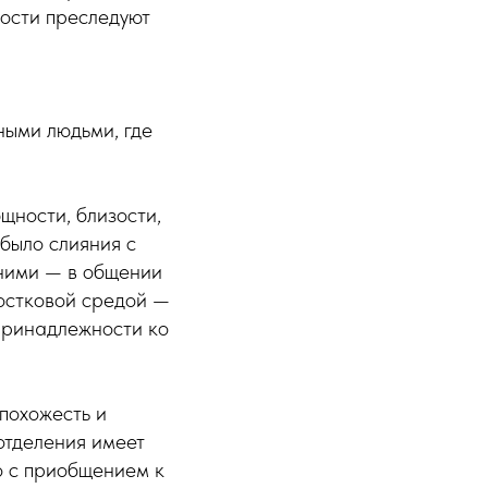
ности преследуют
ными людьми, где
щности, близости,
 было слияния с
 ними — в общении
ростковой средой —
 принадлежности ко
похожесть и
отделения имеет
о с приобщением к