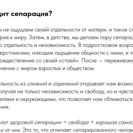
дит сепарация?
 не ощущаем своей отдельности от матери, и такое с
ерия к миру. Затем, в детстве, мы делаем пару сепара
ю отдельность и независимость. В подростковом возр
ерстниками, находим ощущение общности с ними, и т
ождествление со своей «стаей». После — переживае
нение с миром взрослых и обществом.
льность из
слияний
и
отделений
открывает нам возмо
олучая не только независимость и свободу, но и чувс
телями и окружающими, что позволяет нам сближаться 
 них.
ьтат здоровой сепарации = свобода + хорошая само
и от них.
Это то, что отличает сепарированного челов