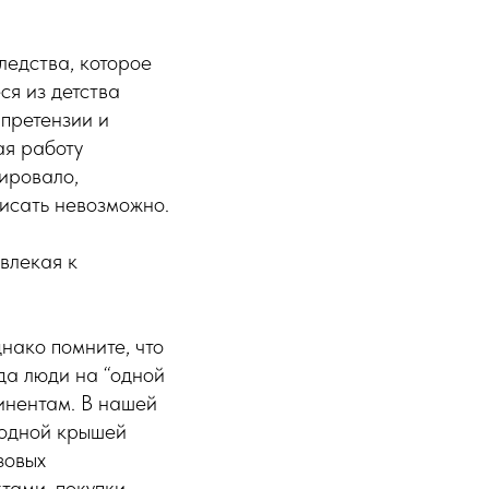
ледства, которое
ся из детства
 претензии и
ая работу
мировало,
исать невозможно.
ивлекая к
нако помните, что
гда люди на “одной
тинентам. В нашей
 одной крышей
зовых
ктами, покупки