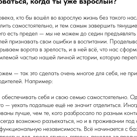
ваться, когда ты уже взрослый?
овека, кто бы вошёл во взрослую жизнь без такого нас
ить самостоятельно, и тем самым завершить тянущие
его есть предел — мы не можем до седин предъявлять
лей признавать свои ошибки в воспитании. Проделыв
рываем ворота в зрелость, и в ней всё, что нас сфор
млемой частью нашей личной истории, которую переп
ожем — так это сделать очень многое для себя, не пр
одителей. Например:
 обеспечивать себя и свою семью самостоятельно. Од
то — уехать подальше ещё не значит отделиться. Ино
ованы лучше, чем те, кого разбросало по разным кон
всегда возможно разъехаться, но и в проживании под
функциональную независимость. Всё начинается с ба
простых дел, вроде стирки, готовки, походов за проду