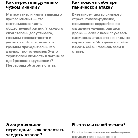
Как перестать думать о
Как помочь себе при
чужом мнении?
панической атаке?
Мы все так или иначе зависим от
Внезапное чувство сильного
чужого мнения — это
страха, головокружение,
неотъемлемая часть
повышенное сердцебиение,
общественной жизни. У каждого
ощущение удушья, одышка,
своя степень допустимого,
дрожь — если с вами случалась
границы толерантности и
паническая атака, это ни с чем не
учтивости. Но что, если эти
перепутаешь. Что делать, чтобы
границы проходит слишком
помочь себе? Рассказываем в
далеко, так что человек будто
статье.
теряет свою личность в погоне за
одобрением окружающих?
Поговорим об этом в статье.
Эмоциональное
В кого мы влюбляемся?
переедание: как перестать
Влюблённые часов не наблюдают,
заедать стресс?
ощущая такое радостное