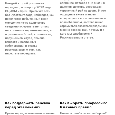
единение, которое они знали в
Каждый второй россиянин
далёком детстве, возрождая
переедает, по опросу 2023 года
утраченный рай на двоих. И это
ВЦИОМ и kp.ru. Привычка есть
ощущение вновь и вновь
без чувства голода, наблюдая, как
возвращает к воспоминаниям о
появляется избыточный вес и
возлюбленном, заставляя нас
смущение из-за количество
стремиться оказаться рядом как
съеденного, чревата не только
можно скорее. Как, почему и в
негативными переживаниями, но
кого мы влюбляемся?
и развитием болей, сонливости,
Рассказываем в статье.
нарушением стула, обмена
веществ и различных
заболеваний. В статье
рассказываем о том, как
перестать переедать.
Как поддержать ребёнка
Как выбрать профессию:
перед экзаменами?
6 важных правил
Время перед экзаменами — очень
Боитесь ошибиться с выбором?