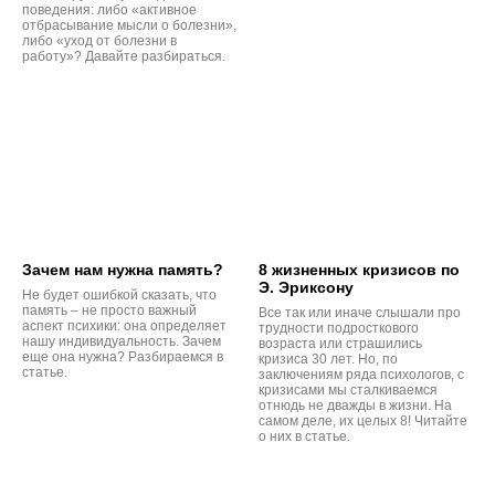
поведения: либо «активное
отбрасывание мысли о болезни»,
либо «уход от болезни в
работу»? Давайте разбираться.
Зачем нам нужна память?
8 жизненных кризисов по
Э. Эриксону
Не будет ошибкой сказать, что
память – не просто важный
Все так или иначе слышали про
аспект психики: она определяет
трудности подросткового
нашу индивидуальность. Зачем
возраста или страшились
еще она нужна? Разбираемся в
кризиса 30 лет. Но, по
статье.
заключениям ряда психологов, с
кризисами мы сталкиваемся
отнюдь не дважды в жизни. На
самом деле, их целых 8! Читайте
о них в статье.