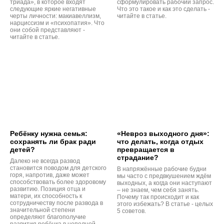
триада», в которое входят
сформулировать рабочий запрос.
следующие яркие негативные
Что это такое и как это сделать -
черты личности: макиавеллизм,
читайте в статье.
нарциссизм и «психопатия». Что
они собой представляют -
читайте в статье.
Ребёнку нужна семья:
«Невроз выходного дня»:
сохранять ли брак ради
что делать, когда отдых
детей?
превращается в
страдание?
Далеко не всегда развод
становится поводом для детского
В напряжённые рабочие будни
горя, напротив, даже может
мы часто с предвкушением ждём
способствовать более здоровому
выходных, а когда они наступают
развитию. Позиция отца и
– не знаем, чем себя занять.
матери, их способность к
Почему так происходит и как
сотрудничеству после развода в
этого избежать? В статье - целых
значительной степени
5 советов.
определяют благополучие