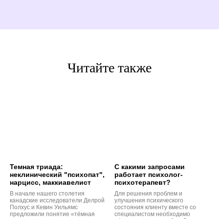
Читайте также
Темная триада:
С какими запросами
неклинический "психопат",
работает психолог-
нарцисс, маккиавелист
психотерапевт?
В начале нашего столетия
Для решения проблем и
канадские исследователи Делрой
улучшения психического
Полхус и Кевин Уильямс
состояния клиенту вместе со
предложили понятие «тёмная
специалистом необходимо