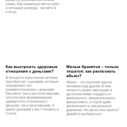
развития ребёнка в неполной
семье. Как правильно вести себя
в ситуации развода - читайте в
статье.
Как выстроить здоровые
Милые бранятся – только
отношения с деньгами?
тешатся: как распознать
абьюз?
В процессе взросления человек
приобретает сценарии, которые
Абьюз – это насилие одного
определяют его
человека над другим. В нём
взаимоотношения с деньгами.
личность может месяцами и
Они могут быть как позитивными,
десятилетиями страдать от
способствуя формированию
вербального, эмоционального,
адекватного отношения к
финансового, а порой даже
деньгам, так и негативными. А
физического и сексуального
какой сценарий у вас? Узнайте в
давления. Но как из него выйти?
статье.
Давайте разбираться.