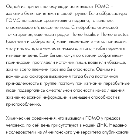
Одной из причин, почему люди испытывают FOMO –
желание быть принятыми в своей группе. Если аббревиатура
FOMO появилась сравнительно недавно, то явление,
описываемое ей, вовсе не ново. С нейробиологической
точки зрения, ещё наши предки Homo habilis и Homo erectus
(охотники и собиратели) жили племенами и чётко понимали,
что у них есть, а в чём есть нужда для того, чтобы пережить
нынешний день. Если бы мы, кочуя со своими собратьями-
гоминидами, проглядели источник пищи, воды или убежище,
жизни всего племени грозила бы опасность. Одним из
важнейших факторов выживания тогда была постоянная
принадлежность к группе, поэтому при изгнании первобытные
люди подвергались смертельной опасности из-за лишения
жизненно важной информации и меньшей способности к
приспособлению.
Химические соединения, что вызывали FOMO у предков
человека, по сей день присутствуют в нашей ДНК. Недавно
исследователи из Мичиганского университета опубликовали