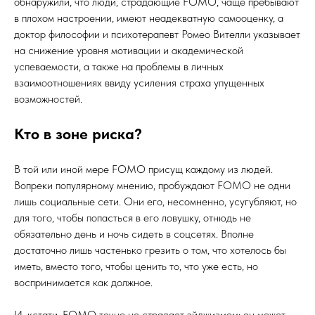
обнаружили, что люди, страдающие FOMO, чаще пребывают
в плохом настроении, имеют неадекватную самооценку, а
доктор философии и психотерапевт Ромео Вителли указывает
на снижение уровня мотивации и академической
успеваемости, а также на проблемы в личных
взаимоотношениях ввиду усиления страха упущенных
возможностей.
Кто в зоне риска?
В той или иной мере FOMO присущ каждому из людей.
Вопреки популярному мнению, пробуждают FOMO не одни
лишь социальные сети. Они его, несомненно, усугубляют, но
для того, чтобы попасться в его ловушку, отнюдь не
обязательно день и ночь сидеть в соцсетях. Вполне
достаточно лишь частенько грезить о том, что хотелось бы
иметь, вместо того, чтобы ценить то, что уже есть, но
воспринимается как должное.
И, кстати, FOMO точно не страдает эйджизмом: он может