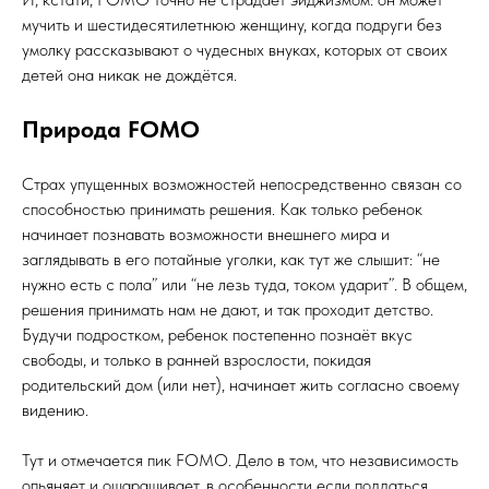
мучить и шестидесятилетнюю женщину, когда подруги без
умолку рассказывают о чудесных внуках, которых от своих
детей она никак не дождётся.
Природа FOMO
Страх упущенных возможностей непосредственно связан со
способностью принимать решения. Как только ребенок
начинает познавать возможности внешнего мира и
заглядывать в его потайные уголки, как тут же слышит: “не
нужно есть с пола” или “не лезь туда, током ударит”. В общем,
решения принимать нам не дают, и так проходит детство.
Будучи подростком, ребенок постепенно познаёт вкус
свободы, и только в ранней взрослости, покидая
родительский дом (или нет), начинает жить согласно своему
видению.
Тут и отмечается пик FOMO. Дело в том, что независимость
опьяняет и ошарашивает, в особенности если поддаться