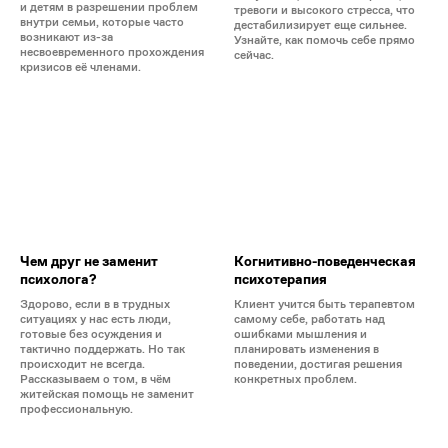
и детям в разрешении проблем
тревоги и высокого стресса, что
внутри семьи, которые часто
дестабилизирует еще сильнее.
возникают из-за
Узнайте, как помочь себе прямо
несвоевременного прохождения
сейчас.
кризисов её членами.
Чем друг не заменит
Когнитивно-поведенческая
психолога?
психотерапия
Здорово, если в в трудных
Клиент учится быть терапевтом
ситуациях у нас есть люди,
самому себе, работать над
готовые без осуждения и
ошибками мышления и
тактично поддержать. Но так
планировать изменения в
происходит не всегда.
поведении, достигая решения
Рассказываем о том, в чём
конкретных проблем.
житейская помощь не заменит
профессиональную.