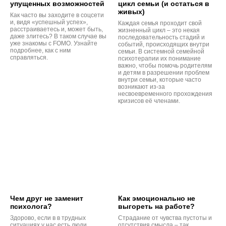
упущенных возможностей
цикл семьи (и остаться в
живых)
Как часто вы заходите в соцсети
и, видя «успешный успех»,
Каждая семья проходит свой
расстраиваетесь и, может быть,
жизненный цикл – это некая
даже злитесь? В таком случае вы
последовательность стадий и
уже знакомы с FOMO. Узнайте
событий, происходящих внутри
подробнее, как с ним
семьи. В системной семейной
справляться.
психотерапии их понимание
важно, чтобы помочь родителям
и детям в разрешении проблем
внутри семьи, которые часто
возникают из-за
несвоевременного прохождения
кризисов её членами.
Чем друг не заменит
Как эмоционально не
психолога?
выгореть на работе?
Здорово, если в в трудных
Страдание от чувства пустоты и
ситуациях у нас есть люди,
отсутствия смысла – так