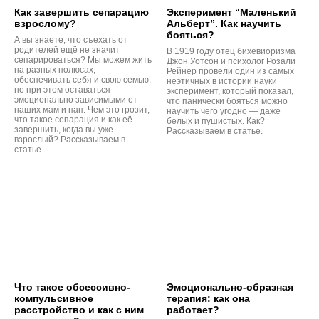
Как завершить сепарацию
Эксперимент “Маленький
взрослому?
Альберт”. Как научить
бояться?
А вы знаете, что съехать от
родителей ещё не значит
В 1919 году отец бихевиоризма
сепарироваться? Мы можем жить
Джон Уотсон и психолог Розали
на разных полюсах,
Рейнер провели один из самых
обеспечивать себя и свою семью,
неэтичных в истории науки
но при этом оставаться
эксперимент, который показал,
эмоционально зависимыми от
что панически бояться можно
наших мам и пап. Чем это грозит,
научить чего угодно — даже
что такое сепарация и как её
белых и пушистых. Как?
завершить, когда вы уже
Рассказываем в статье.
взрослый? Рассказываем в
статье.
Что такое обсессивно-
Эмоционально-образная
компульсивное
терапия: как она
расстройство и как с ним
работает?