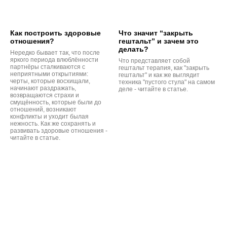
Как построить здоровые
Что значит “закрыть
отношения?
гештальт” и зачем это
делать?
Нередко бывает так, что после
яркого периода влюблённости
Что представляет собой
партнёры сталкиваются с
гештальт терапия, как "закрыть
неприятными открытиями:
гештальт" и как же выглядит
черты, которые восхищали,
техника "пустого стула" на самом
начинают раздражать,
деле - читайте в статье.
возвращаются страхи и
смущённость, которые были до
отношений, возникают
конфликты и уходит былая
нежность. Как же сохранять и
развивать здоровые отношения -
читайте в статье.