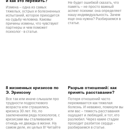
и как это пережить?
Не будет ошибкой сказать, что
память – не просто важный
Измена – одна из самых
аспект психики: она определяет
тяжелых, острых и болезненных
нашу индивидуальность. Зачем
испытаний, которое приходится
еще она нужна? Разбираемся в
на судьбу человека. Каковы
статье.
причины измены, что чувствуют
партнеры и чем поможет
психолог - в статье.
8 жизненных кризисов по
Разрыв отношений: как
Э. Эриксону
принять расставание?
Все так или иначе слышали про
Потеря отношений часто
трудности подросткового
переживается как тяжелая
возраста или страшились
болезнь. И неважно, покинули вы
кризиса 30 лет. Но, по
или вас – тяжесть расставания
заключениям ряда психологов, с
ощущает и любящий, и тот, кто
кризисами мы сталкиваемся
разлюбил. Через какие стадии
отнюдь не дважды в жизни. На
проходит разбитое сердце -
самом деле, их целых 8! Читайте
разбираемся в статье.