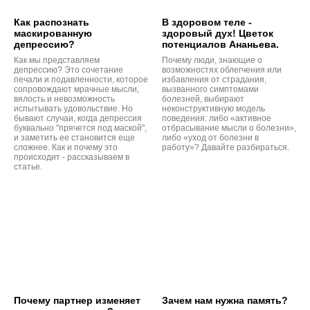
Как распознать
В здоровом теле -
маскированную
здоровый дух! Цветок
депрессию?
потенциалов Ананьева.
Как мы представляем
Почему люди, знающие о
депрессию? Это сочетание
возможностях облегчения или
печали и подавленности, которое
избавления от страдания,
сопровождают мрачные мысли,
вызванного симптомами
вялость и невозможность
болезней, выбирают
испытывать удовольствие. Но
неконструктивную модель
бывают случаи, когда депрессия
поведения: либо «активное
буквально "прячется под маской",
отбрасывание мысли о болезни»,
и заметить ее становится еще
либо «уход от болезни в
сложнее. Как и почему это
работу»? Давайте разбираться.
происходит - рассказываем в
статье.
Почему партнер изменяет
Зачем нам нужна память?